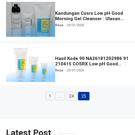
Kandungan Cosrx Low pH Good
Morning Gel Cleanser : Ulasan
Manfaat, dan Cara Pakai
Reya
25/01/2026
Hasil Kode 90 NA26181202986 91
210415 COSRX Low pH Good
Morning Gel Cleanser
Reya
25/01/2026
1
…
24
25
Halaman
Halaman
Halaman
Latest Post