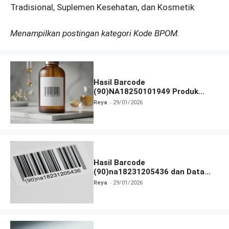
Tradisional, Suplemen Kesehatan, dan Kosmetik
Menampilkan postingan kategori Kode BPOM.
Hasil Barcode
(90)NA18250101949 Produk
Terlengkap
Reya
29/01/2026
Hasil Barcode
(90)na18231205436 dan Data
Produk Terbaru
Reya
29/01/2026