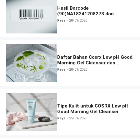
Hasil Barcode
(90)NA18241208273 dan
Informasi Terlengkap
Reya
28/01/2026
Daftar Bahan Cosrx Low pH Good
Morning Gel Cleanser dan
Fungsinya
Reya
28/01/2026
Tipe Kulit untuk COSRX Low pH
Good Morning Gel Cleanser
Reya
25/01/2026