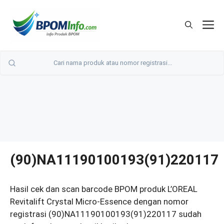
Langsung
ke
M
isi
(90)NA11190100193(91)220117
Hasil cek dan scan barcode BPOM produk L’OREAL
Revitalift Crystal Micro-Essence dengan nomor
registrasi (90)NA11190100193(91)220117 sudah