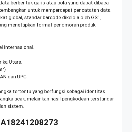
ata berbentuk garis atau pola yang dapat dibaca
dikembangkan untuk mempercepat pencatatan data
kat global, standar barcode dikelola oleh GS1,
 yang menetapkan format penomoran produk.
)
l internasional.
ika Utara.
er)
EAN dan UPC.
angka tertentu yang berfungsi sebagai identitas
 angka acak, melainkan hasil pengkodean terstandar
dan sistem.
)NA18241208273