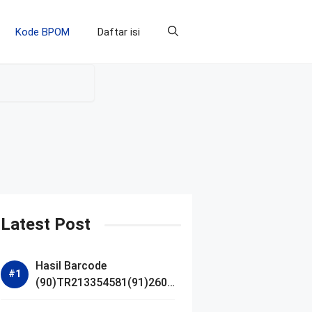
Kode BPOM
Daftar isi
Latest Post
Hasil Barcode
(90)TR213354581(91)2607
14 dan Izin BPOM