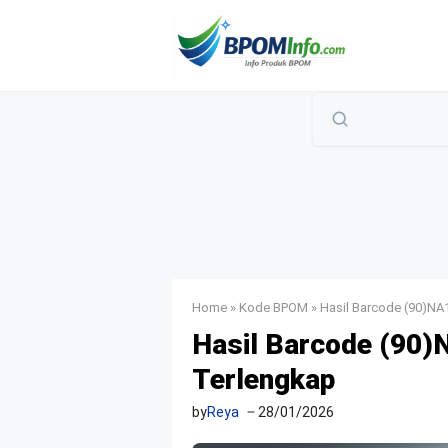
Langsung
ke
isi
Home
»
Kode BPOM
»
Hasil Barcode (90)NA
Hasil Barcode (90)
Terlengkap
by
Reya
28/01/2026