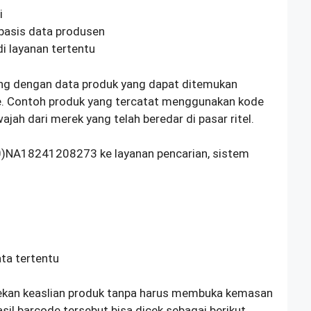
i
 basis data produsen
i layanan tertentu
ung dengan data produk yang dapat ditemukan
de. Contoh produk yang tercatat menggunakan kode
jah dari merek yang telah beredar di pasar ritel.
)NA18241208273 ke layanan pencarian, sistem
ata tertentu
kan keaslian produk tanpa harus membuka kemasan
il barcode tersebut bisa dicek sebagai berikut.