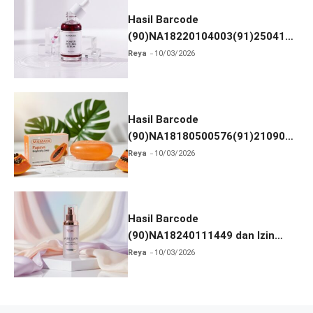
Hasil Barcode
(90)NA18220104003(91)250418
dan Izin BPOM
Reya
10/03/2026
Hasil Barcode
(90)NA18180500576(91)210906
dan Izin BPOM
Reya
10/03/2026
Hasil Barcode
(90)NA18240111449 dan Izin
BPOM
Reya
10/03/2026