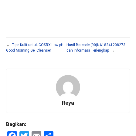
←
Tipe Kulit untuk COSRX Low pH
Hasil Barcode (90)NA18241208273
Good Morning Gel Cleanser
dan Informasi Terlengkap
→
Reya
Bagikan:
F
T
E
S