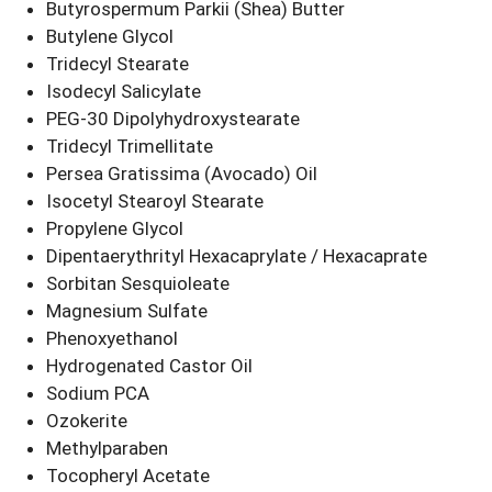
Butyrospermum Parkii (Shea) Butter
Butylene Glycol
Tridecyl Stearate
Isodecyl Salicylate
PEG-30 Dipolyhydroxystearate
Tridecyl Trimellitate
Persea Gratissima (Avocado) Oil
Isocetyl Stearoyl Stearate
Propylene Glycol
Dipentaerythrityl Hexacaprylate / Hexacaprate
Sorbitan Sesquioleate
Magnesium Sulfate
Phenoxyethanol
Hydrogenated Castor Oil
Sodium PCA
Ozokerite
Methylparaben
Tocopheryl Acetate