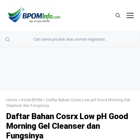
Langsung
ke
M
isi
Home
»
Kode BPOM
»
Daftar Bahan Cosrx Low pH Good Morning Gel
Cleanser dan Fungsinya
Daftar Bahan Cosrx Low pH Good
Morning Gel Cleanser dan
Fungsinya