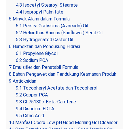
4.3
Isocetyl Stearoyl Stearate
4.4
Isopropyl Palmitate
5
Minyak Alami dalam Formula
5.1
Persea Gratissima (Avocado) Oil
5.2
Helianthus Annuus (Sunflower) Seed Oil
5.3
Hydrogenated Castor Oil
6
Humektan dan Pendukung Hidrasi
6.1
Propylene Glycol
6.2
Sodium PCA
7
Emulsifier dan Penstabil Formula
8
Bahan Pengawet dan Pendukung Keamanan Produk
9
Antioksidan
9.1
Tocopheryl Acetate dan Tocopherol
9.2
Copper PCA
9.3
CI 75130 / Beta-Carotene
9.4
Disodium EDTA
9.5
Citric Acid
10
Manfaat Cosrx Low pH Good Morning Gel Cleanser