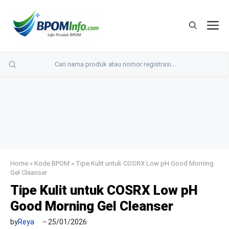
Langsung
ke
M
isi
Home
»
Kode BPOM
»
Tipe Kulit untuk COSRX Low pH Good Morning
Gel Cleanser
Tipe Kulit untuk COSRX Low pH
Good Morning Gel Cleanser
by
Reya
25/01/2026