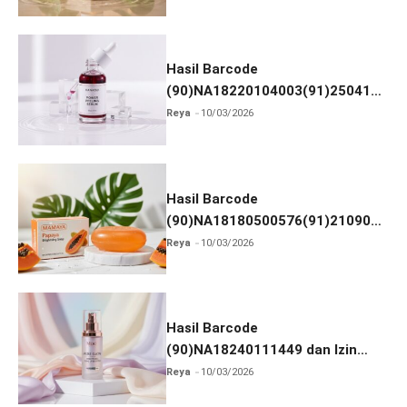
Hasil Barcode
(90)NA18220104003(91)250418
dan Izin BPOM
Reya
10/03/2026
Hasil Barcode
(90)NA18180500576(91)210906
dan Izin BPOM
Reya
10/03/2026
Hasil Barcode
(90)NA18240111449 dan Izin
BPOM
Reya
10/03/2026