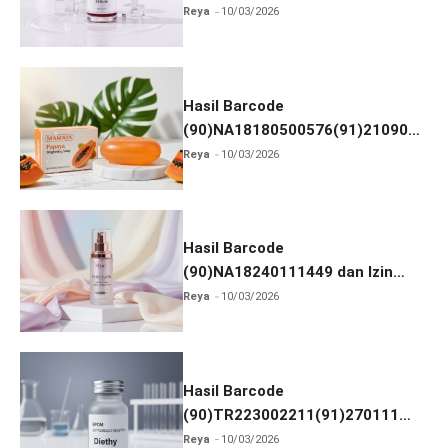
dan Izin BPOM
Reya
10/03/2026
Hasil Barcode
(90)NA18180500576(91)210906
dan Izin BPOM
Reya
10/03/2026
Hasil Barcode
(90)NA18240111449 dan Izin
BPOM
Reya
10/03/2026
Hasil Barcode
(90)TR223002211(91)270111
dan Izin BPOM
Reya
10/03/2026