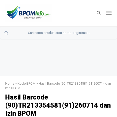
Langsung
ke
M
isi
Home
»
Kode BPOM
»
Hasil Barcode (90)TR213354581(91)260714 dan
Izin BPOM
Hasil Barcode
(90)TR213354581(91)260714 dan
Izin BPOM