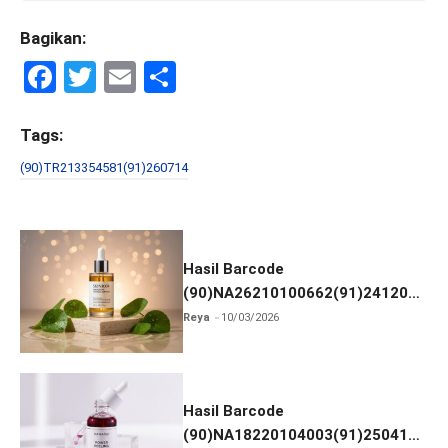
Bagikan:
F
T
E
S
a
wi
m
h
ce
tt
ail
ar
Tags:
b
er
e
(90)TR213354581(91)260714
o
o
k
Hasil Barcode
(90)NA26210100662(91)241203
dan Izin BPOM
Reya
10/03/2026
Hasil Barcode
(90)NA18220104003(91)250418