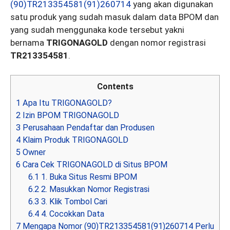
(90)TR213354581(91)260714
yang akan digunakan
satu produk yang sudah masuk dalam data BPOM dan
yang sudah menggunaka kode tersebut yakni
bernama
TRIGONAGOLD
dengan nomor registrasi
TR213354581
.
Contents
1
Apa Itu TRIGONAGOLD?
2
Izin BPOM TRIGONAGOLD
3
Perusahaan Pendaftar dan Produsen
4
Klaim Produk TRIGONAGOLD
5
Owner
6
Cara Cek TRIGONAGOLD di Situs BPOM
6.1
1. Buka Situs Resmi BPOM
6.2
2. Masukkan Nomor Registrasi
6.3
3. Klik Tombol Cari
6.4
4. Cocokkan Data
7
Mengapa Nomor (90)TR213354581(91)260714 Perlu