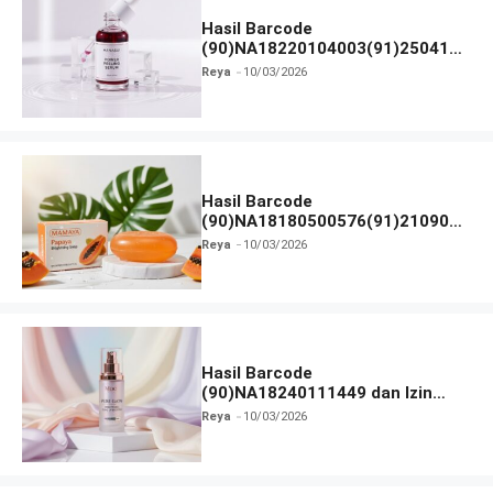
Hasil Barcode
(90)NA18220104003(91)250418
dan Izin BPOM
Reya
10/03/2026
Hasil Barcode
(90)NA18180500576(91)210906
dan Izin BPOM
Reya
10/03/2026
Hasil Barcode
(90)NA18240111449 dan Izin
BPOM
Reya
10/03/2026