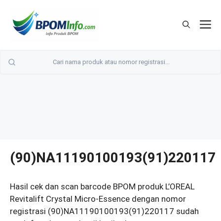
Langsung
ke
M
isi
(90)NA11190100193(91)220117
Hasil cek dan scan barcode BPOM produk L’OREAL
Revitalift Crystal Micro-Essence dengan nomor
registrasi (90)NA11190100193(91)220117 sudah