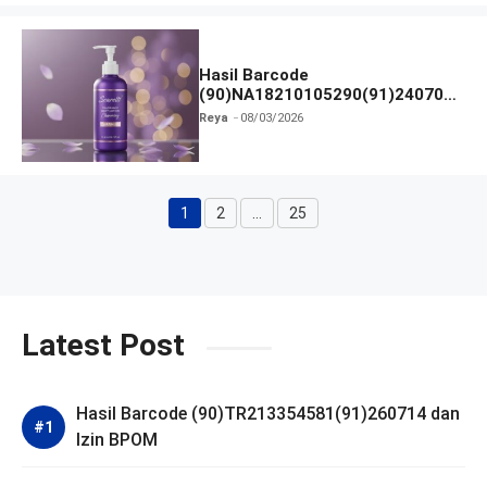
Hasil Barcode
(90)NA18210105290(91)240703
dan Izin BPOM
Reya
08/03/2026
1
2
…
25
Halaman
Halaman
Halaman
Latest Post
Hasil Barcode (90)TR213354581(91)260714 dan
Izin BPOM