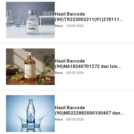
Hasil Barcode
(90)TR223002211(91)270111
dan Izin BPOM
Reya
10/03/2026
Hasil Barcode
(90)NA18240701272 dan Izin
BPOM
Reya
08/03/2026
Hasil Barcode
(90)MD222882000100407 dan
Izin BPOM
Reya
08/03/2026