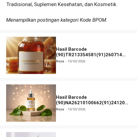
Tradisional, Suplemen Kesehatan, dan Kosmetik
Menampilkan postingan kategori Kode BPOM.
Hasil Barcode
(90)TR213354581(91)260714
dan Izin BPOM
Reya
10/03/2026
Hasil Barcode
(90)NA26210100662(91)241203
dan Izin BPOM
Reya
10/03/2026