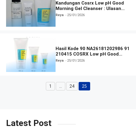
Kandungan Cosrx Low pH Good
Morning Gel Cleanser : Ulasan
Manfaat, dan Cara Pakai
Reya
25/01/2026
Hasil Kode 90 NA26181202986 91
210415 COSRX Low pH Good
Morning Gel Cleanser
Reya
25/01/2026
1
…
24
25
Halaman
Halaman
Halaman
Latest Post