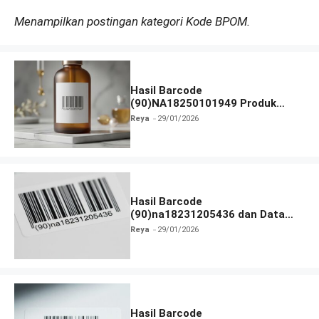
Menampilkan postingan kategori Kode BPOM.
Hasil Barcode
(90)NA18250101949 Produk
Terlengkap
Reya
29/01/2026
Hasil Barcode
(90)na18231205436 dan Data
Produk Terbaru
Reya
29/01/2026
Hasil Barcode