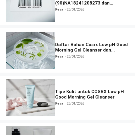
(90)NA18241208273 dan
Informasi Terlengkap
Reya
28/01/2026
Daftar Bahan Cosrx Low pH Good
Morning Gel Cleanser dan
Fungsinya
Reya
28/01/2026
Tipe Kulit untuk COSRX Low pH
Good Morning Gel Cleanser
Reya
25/01/2026