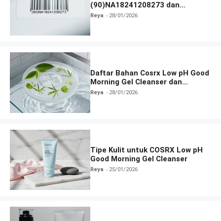
(90)NA18241208273 dan
Informasi Terlengkap
Reya
28/01/2026
Daftar Bahan Cosrx Low pH Good
Morning Gel Cleanser dan
Fungsinya
Reya
28/01/2026
Tipe Kulit untuk COSRX Low pH
Good Morning Gel Cleanser
Reya
25/01/2026