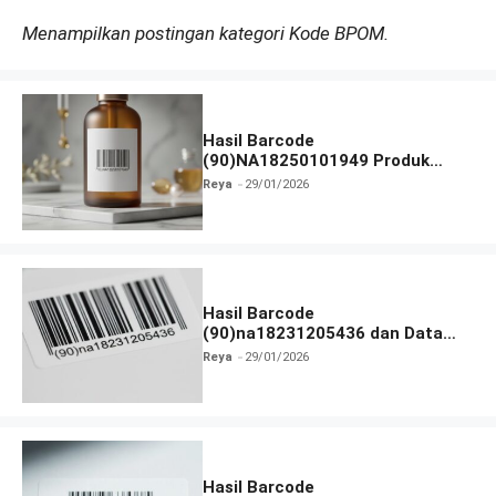
Menampilkan postingan kategori Kode BPOM.
Hasil Barcode
(90)NA18250101949 Produk
Terlengkap
Reya
29/01/2026
Hasil Barcode
(90)na18231205436 dan Data
Produk Terbaru
Reya
29/01/2026
Hasil Barcode