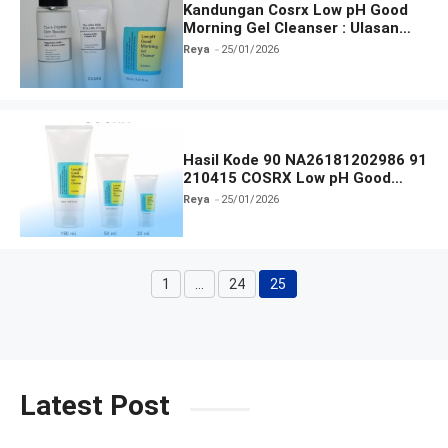
Kandungan Cosrx Low pH Good
Morning Gel Cleanser : Ulasan
Manfaat, dan Cara Pakai
Reya
25/01/2026
Hasil Kode 90 NA26181202986 91
210415 COSRX Low pH Good
Morning Gel Cleanser
Reya
25/01/2026
1
…
24
25
Halaman
Halaman
Halaman
Latest Post