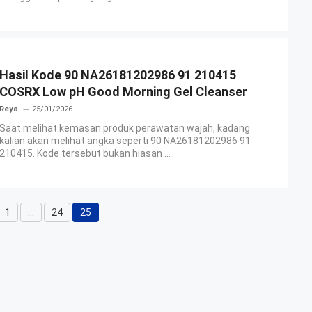
Hasil Kode 90 NA26181202986 91 210415
COSRX Low pH Good Morning Gel Cleanser
Reya
25/01/2026
Saat melihat kemasan produk perawatan wajah, kadang
kalian akan melihat angka seperti 90 NA26181202986 91
210415. Kode tersebut bukan hiasan ...
1
…
24
25
Halaman
Halaman
Halaman