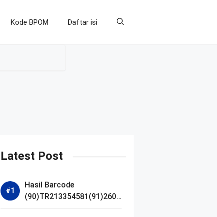
Kode BPOM
Daftar isi
Latest Post
Hasil Barcode
(90)TR213354581(91)2607
14 dan Izin BPOM