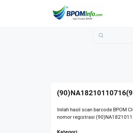
Langsung
ke
isi
(90)NA18210110716(9
Inilah hasil scan barcode BPOM Cl
nomor registrasi (90)NA1821011
Kategori