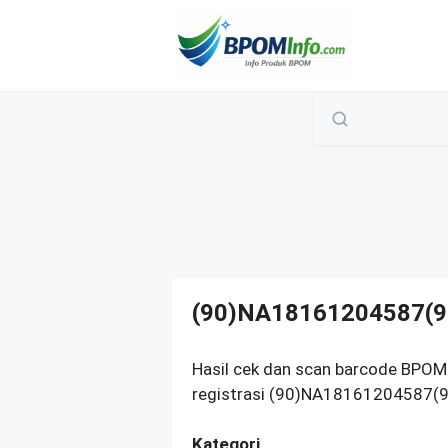
Langsung
ke
isi
(90)NA18161204587(9
Hasil cek dan scan barcode BPOM
registrasi (90)NA18161204587(91
Kategori