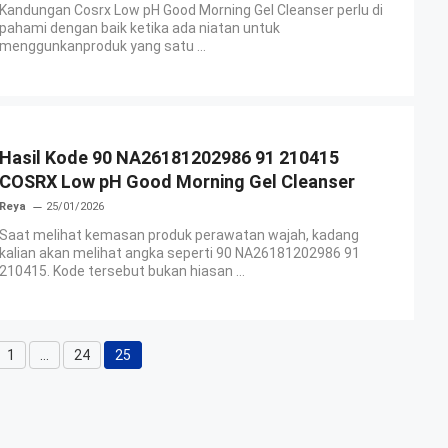
Kandungan Cosrx Low pH Good Morning Gel Cleanser perlu di
pahami dengan baik ketika ada niatan untuk
menggunkanproduk yang satu ...
Hasil Kode 90 NA26181202986 91 210415
COSRX Low pH Good Morning Gel Cleanser
Reya
25/01/2026
Saat melihat kemasan produk perawatan wajah, kadang
kalian akan melihat angka seperti 90 NA26181202986 91
210415. Kode tersebut bukan hiasan ...
1
…
24
25
Halaman
Halaman
Halaman