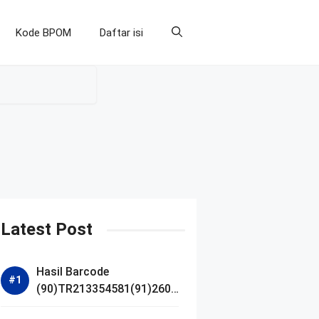
Kode BPOM
Daftar isi
Latest Post
Hasil Barcode
(90)TR213354581(91)2607
14 dan Izin BPOM