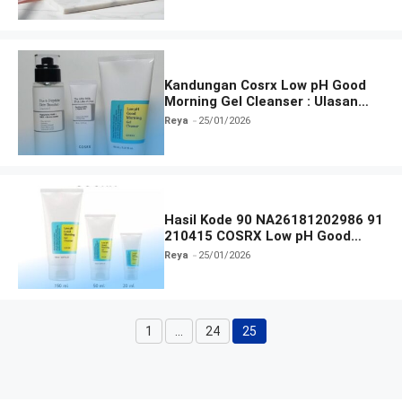
Kandungan Cosrx Low pH Good
Morning Gel Cleanser : Ulasan
Manfaat, dan Cara Pakai
Reya
25/01/2026
Hasil Kode 90 NA26181202986 91
210415 COSRX Low pH Good
Morning Gel Cleanser
Reya
25/01/2026
1
…
24
25
Halaman
Halaman
Halaman