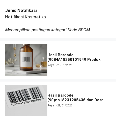
Jenis Notifikasi
Notifikasi Kosmetika
Menampilkan postingan kategori Kode BPOM.
Hasil Barcode
(90)NA18250101949 Produk
Terlengkap
Reya
29/01/2026
Hasil Barcode
(90)na18231205436 dan Data
Produk Terbaru
Reya
29/01/2026