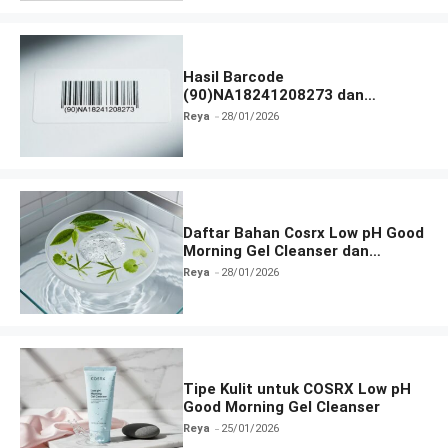
Hasil Barcode
(90)NA18241208273 dan
Informasi Terlengkap
Reya
28/01/2026
Daftar Bahan Cosrx Low pH Good
Morning Gel Cleanser dan
Fungsinya
Reya
28/01/2026
Tipe Kulit untuk COSRX Low pH
Good Morning Gel Cleanser
Reya
25/01/2026