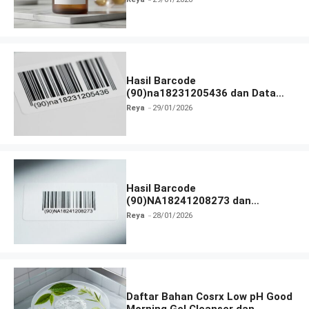
Hasil Barcode
(90)na18231205436 dan Data
Produk Terbaru
Reya
29/01/2026
Hasil Barcode
(90)NA18241208273 dan
Informasi Terlengkap
Reya
28/01/2026
Daftar Bahan Cosrx Low pH Good
Morning Gel Cleanser dan