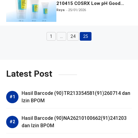
210415 COSRX Low pH Good
Morning Gel Cleanser
Reya
25/01/2026
1
…
24
25
Halaman
Halaman
Halaman
Latest Post
Hasil Barcode (90)TR213354581(91)260714 dan
Izin BPOM
Hasil Barcode (90)NA26210100662(91)241203
dan Izin BPOM