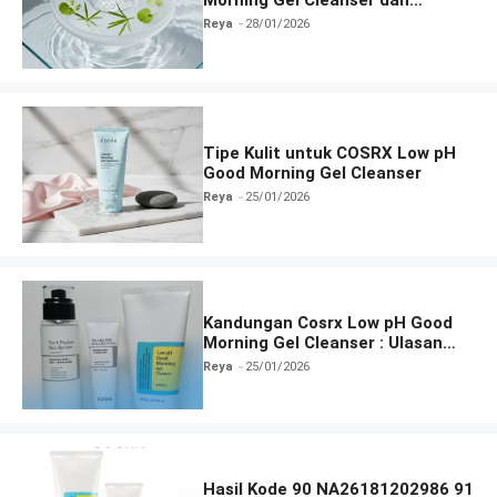
Fungsinya
Reya
28/01/2026
Tipe Kulit untuk COSRX Low pH
Good Morning Gel Cleanser
Reya
25/01/2026
Kandungan Cosrx Low pH Good
Morning Gel Cleanser : Ulasan
Manfaat, dan Cara Pakai
Reya
25/01/2026
Hasil Kode 90 NA26181202986 91