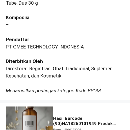
Tube; Dus 30 g
Komposisi
–
Pendaftar
PT GMEE TECHNOLOGY INDONESIA
Diterbitkan Oleh
Direktorat Registrasi Obat Tradisional, Suplemen
Kesehatan, dan Kosmetik
Menampilkan postingan kategori Kode BPOM.
Hasil Barcode
(90)NA18250101949 Produk
Terlengkap
Reya
29/01/2026