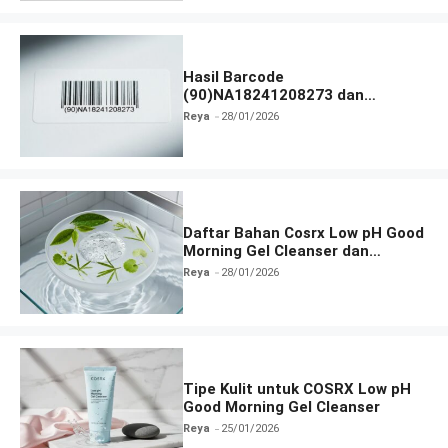
Hasil Barcode
(90)NA18241208273 dan
Informasi Terlengkap
Reya
28/01/2026
Daftar Bahan Cosrx Low pH Good
Morning Gel Cleanser dan
Fungsinya
Reya
28/01/2026
Tipe Kulit untuk COSRX Low pH
Good Morning Gel Cleanser
Reya
25/01/2026