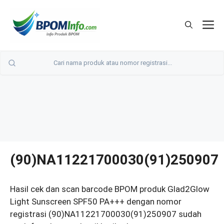
Langsung
ke
M
isi
(90)NA11221700030(91)250907
Hasil cek dan scan barcode BPOM produk Glad2Glow
Light Sunscreen SPF50 PA+++ dengan nomor
registrasi (90)NA11221700030(91)250907 sudah