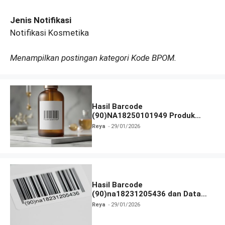
Jenis Notifikasi
Notifikasi Kosmetika
Menampilkan postingan kategori Kode BPOM.
Hasil Barcode
(90)NA18250101949 Produk
Terlengkap
Reya
29/01/2026
Hasil Barcode
(90)na18231205436 dan Data
Produk Terbaru
Reya
29/01/2026