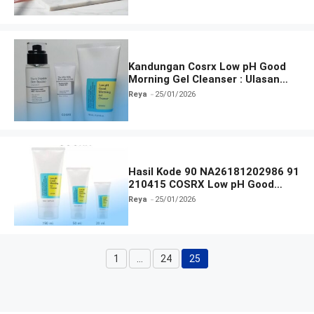
Kandungan Cosrx Low pH Good
Morning Gel Cleanser : Ulasan
Manfaat, dan Cara Pakai
Reya
25/01/2026
Hasil Kode 90 NA26181202986 91
210415 COSRX Low pH Good
Morning Gel Cleanser
Reya
25/01/2026
1
…
24
25
Halaman
Halaman
Halaman