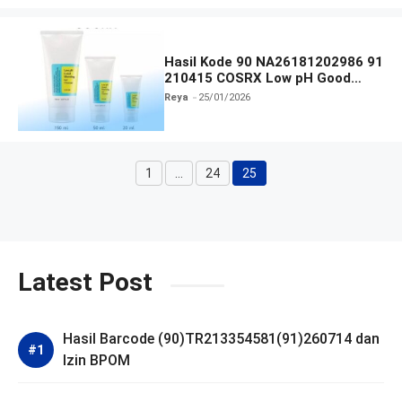
Hasil Kode 90 NA26181202986 91
210415 COSRX Low pH Good
Morning Gel Cleanser
Reya
25/01/2026
1
…
24
25
Halaman
Halaman
Halaman
Latest Post
Hasil Barcode (90)TR213354581(91)260714 dan
Izin BPOM