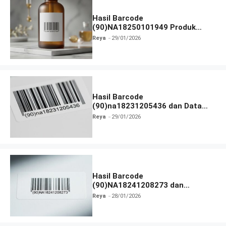
Hasil Barcode
(90)NA18250101949 Produk
Terlengkap
Reya
29/01/2026
Hasil Barcode
(90)na18231205436 dan Data
Produk Terbaru
Reya
29/01/2026
Hasil Barcode
(90)NA18241208273 dan
Informasi Terlengkap
Reya
28/01/2026