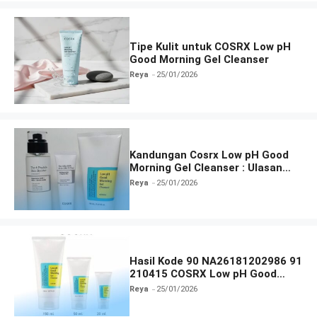
Tipe Kulit untuk COSRX Low pH
Good Morning Gel Cleanser
Reya
25/01/2026
Kandungan Cosrx Low pH Good
Morning Gel Cleanser : Ulasan
Manfaat, dan Cara Pakai
Reya
25/01/2026
Hasil Kode 90 NA26181202986 91
210415 COSRX Low pH Good
Morning Gel Cleanser
Reya
25/01/2026