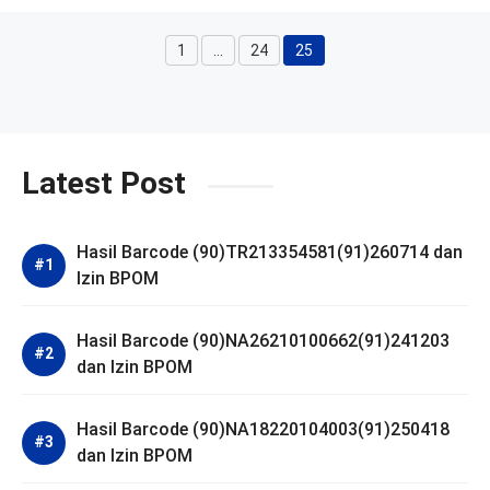
1
…
24
25
Halaman
Halaman
Halaman
Latest Post
Hasil Barcode (90)TR213354581(91)260714 dan
Izin BPOM
Hasil Barcode (90)NA26210100662(91)241203
dan Izin BPOM
Hasil Barcode (90)NA18220104003(91)250418
dan Izin BPOM