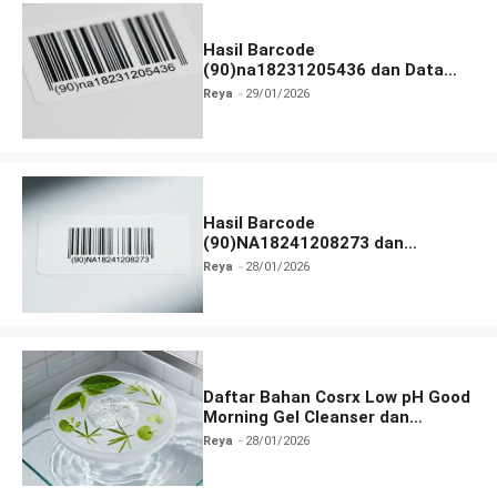
Hasil Barcode
(90)na18231205436 dan Data
Produk Terbaru
Reya
29/01/2026
Hasil Barcode
(90)NA18241208273 dan
Informasi Terlengkap
Reya
28/01/2026
Daftar Bahan Cosrx Low pH Good
Morning Gel Cleanser dan
Fungsinya
Reya
28/01/2026