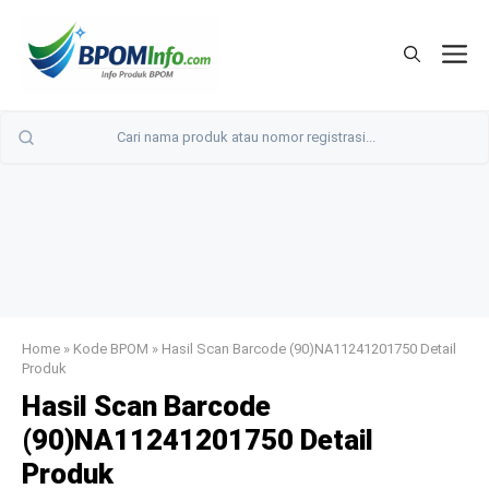
Langsung
ke
M
isi
Home
»
Kode BPOM
»
Hasil Scan Barcode (90)NA11241201750 Detail
Produk
Hasil Scan Barcode
(90)NA11241201750 Detail
Produk