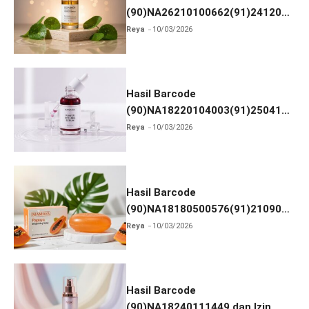
(90)NA26210100662(91)241203
dan Izin BPOM
Reya
10/03/2026
Hasil Barcode
(90)NA18220104003(91)250418
dan Izin BPOM
Reya
10/03/2026
Hasil Barcode
(90)NA18180500576(91)210906
dan Izin BPOM
Reya
10/03/2026
Hasil Barcode
(90)NA18240111449 dan Izin