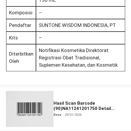
130 mL
Komposisi
–
Pendaftar
SUNTONE WISDOM INDONESIA, PT
Kits
–
Notifikasi Kosmetika Direktorat
Diterbitkan
Registrasi Obat Tradisional,
Oleh
Suplemen Kesehatan, dan Kosmetik
Hasil Scan Barcode
(90)NA11241201750 Detail
Produk
Reya
29/01/2026