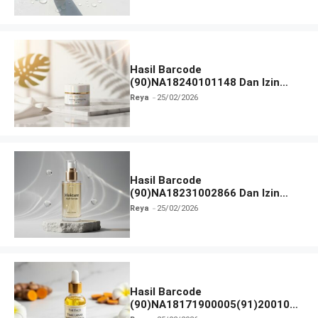
Hasil Barcode
(90)NA18240101148 Dan Izin
BPOM
Reya
25/02/2026
Hasil Barcode
(90)NA18231002866 Dan Izin
BPOM
Reya
25/02/2026
Hasil Barcode
(90)NA18171900005(91)200106
Dan Izin BPOM