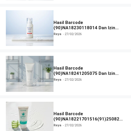
Hasil Barcode
(90)NA18230118014 Dan Izin
BPOM
Reya
27/02/2026
Hasil Barcode
(90)NA18241205075 Dan Izin
BPOM
Reya
27/02/2026
Hasil Barcode
(90)NA18221701516(91)250825
Dan Izin BPOM
Reya
27/02/2026