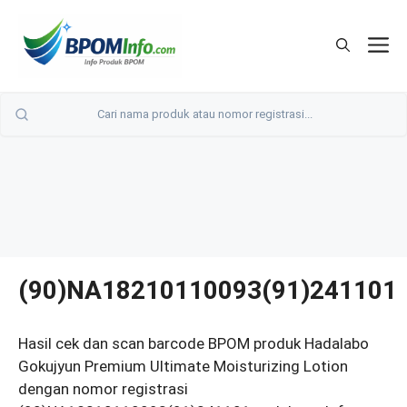
Langsung
ke
M
isi
(90)NA18210110093(91)241101
Hasil cek dan scan barcode BPOM produk Hadalabo
Gokujyun Premium Ultimate Moisturizing Lotion
dengan nomor registrasi