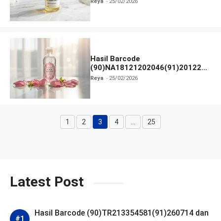
Reya
25/02/2026
Hasil Barcode
(90)NA18121202046(91)201226
Dan Izin BPOM
Reya
25/02/2026
1
2
3
4
…
25
Halaman
Halaman
Halaman
Halaman
Halaman
Latest Post
Hasil Barcode (90)TR213354581(91)260714 dan