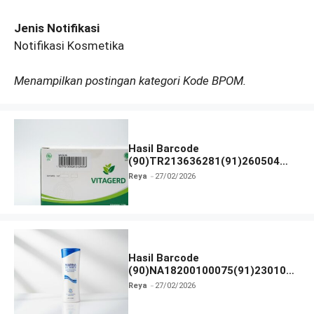
Jenis Notifikasi
Notifikasi Kosmetika
Menampilkan postingan kategori Kode BPOM.
Hasil Barcode
(90)TR213636281(91)260504
dan Izin BPOM
Reya
27/02/2026
Hasil Barcode
(90)NA18200100075(91)230102
dan Izin BPOM
Reya
27/02/2026