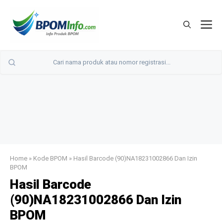
Langsung
ke
M
isi
Home
»
Kode BPOM
»
Hasil Barcode (90)NA18231002866 Dan Izin
BPOM
Hasil Barcode
(90)NA18231002866 Dan Izin
BPOM