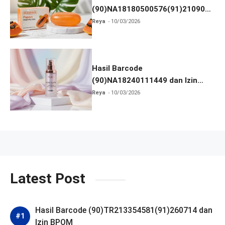
(90)NA18180500576(91)210906
dan Izin BPOM
Reya
10/03/2026
Hasil Barcode
(90)NA18240111449 dan Izin
BPOM
Reya
10/03/2026
Latest Post
Hasil Barcode (90)TR213354581(91)260714 dan
Izin BPOM