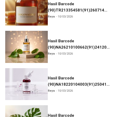
k
Hasil Barcode
(90)TR213354581(91)260714
dan Izin BPOM
Reya
10/03/2026
Hasil Barcode
(90)NA26210100662(91)241203
dan Izin BPOM
Reya
10/03/2026
Hasil Barcode
(90)NA18220104003(91)250418
dan Izin BPOM
Reya
10/03/2026
Hasil Barcode