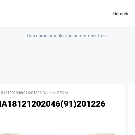
Beranda
A18121202046(91)201226 Dan Izin BPOM
)NA18121202046(91)201226