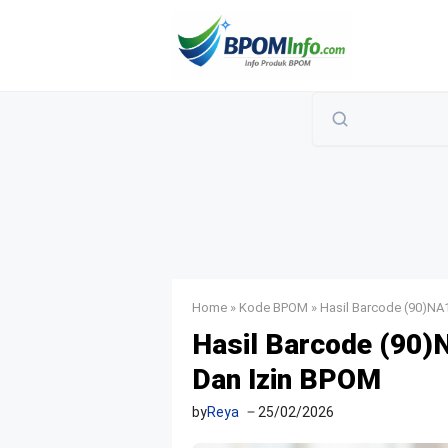
Langsung
ke
isi
Home
»
Kode BPOM
»
Hasil Barcode (90)N
Hasil Barcode (90
Dan Izin BPOM
by
Reya
25/02/2026