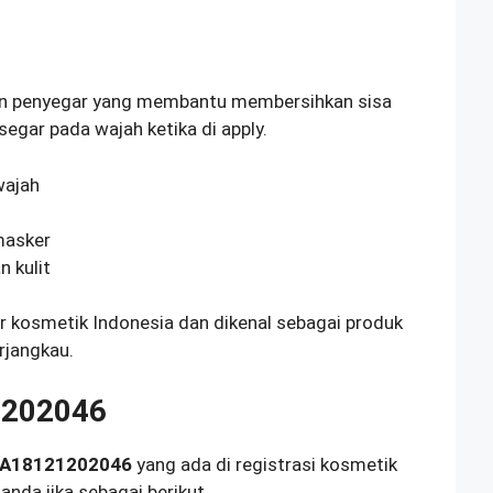
ran penyegar yang membantu membersihkan sisa
egar pada wajah ketika di apply.
wajah
masker
 kulit
ar kosmetik Indonesia dan dikenal sebagai produk
rjangkau.
1202046
A18121202046
yang ada di registrasi kosmetik
nda jika sebagai berikut.