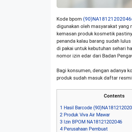
Kode bpom
(90)NA18121202046
digunakan oleh masyarakat yang m
kemasan produk kosmetik pastiny
penanda kalau barang sudah lulus
di pakai untuk kebutuhan sehari h
nomor izin edar dari Badan Penga
Bagi konsumen, dengan adanya 
produk sudah masuk daftar resm
Contents
1
Hasil Barcode (90)NA18121202
2
Produk Viva Air Mawar
3
Izin BPOM NA18121202046
4
Perusahaan Pembuat