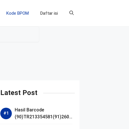
Kode BPOM
Daftar isi
Latest Post
Hasil Barcode
(90)TR213354581(91)2607
14 dan Izin BPOM