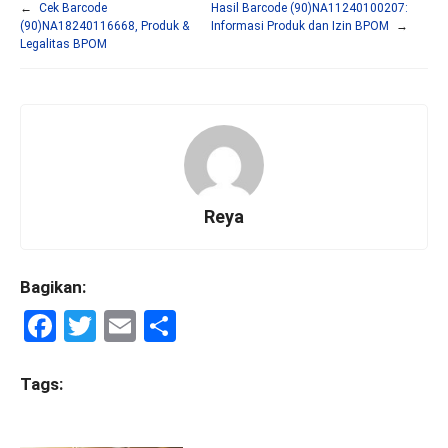
←
Cek Barcode
Hasil Barcode (90)NA11240100207:
(90)NA18240116668, Produk &
Informasi Produk dan Izin BPOM
→
Legalitas BPOM
Reya
Bagikan:
F
T
E
S
a
wi
m
h
ce
tt
ail
ar
Tags:
b
er
e