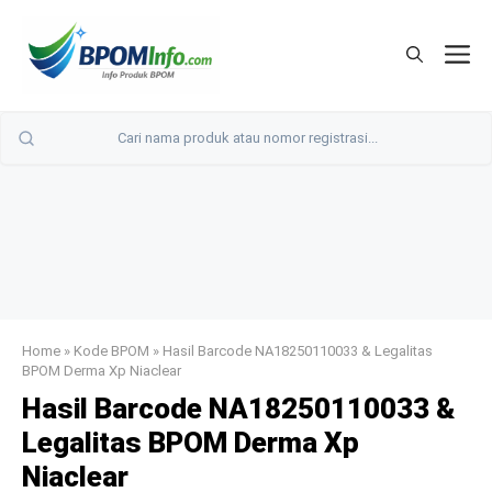
Langsung
ke
M
isi
Home
»
Kode BPOM
»
Hasil Barcode NA18250110033 & Legalitas
BPOM Derma Xp Niaclear
Hasil Barcode NA18250110033 &
Legalitas BPOM Derma Xp
Niaclear