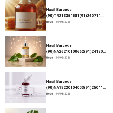
o
o
Hasil Barcode
k
(90)TR213354581(91)260714
dan Izin BPOM
Reya
10/03/2026
Hasil Barcode
(90)NA26210100662(91)241203
dan Izin BPOM
Reya
10/03/2026
Hasil Barcode
(90)NA18220104003(91)250418
dan Izin BPOM
Reya
10/03/2026