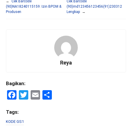
←
Cek Barcode
Cek Barcode
(90)NA18240115159: Izin BPOM &
(90)md123456123456(91)230312
Produsen
Lengkap
→
Reya
Bagikan:
F
T
E
S
a
wi
m
h
ce
tt
ail
ar
Tags:
b
er
e
KODE GS1