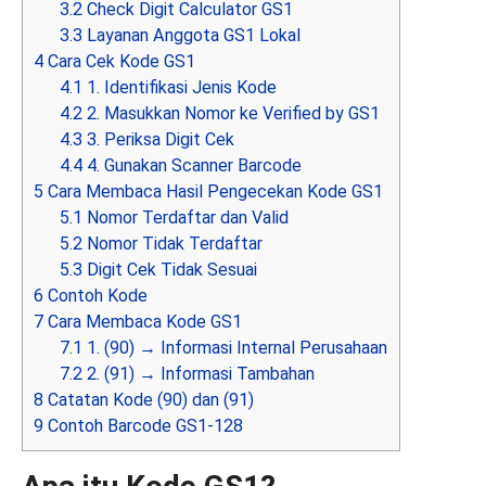
3.2
Check Digit Calculator GS1
3.3
Layanan Anggota GS1 Lokal
4
Cara Cek Kode GS1
4.1
1. Identifikasi Jenis Kode
4.2
2. Masukkan Nomor ke Verified by GS1
4.3
3. Periksa Digit Cek
4.4
4. Gunakan Scanner Barcode
5
Cara Membaca Hasil Pengecekan Kode GS1
5.1
Nomor Terdaftar dan Valid
5.2
Nomor Tidak Terdaftar
5.3
Digit Cek Tidak Sesuai
6
Contoh Kode
7
Cara Membaca Kode GS1
7.1
1. (90) → Informasi Internal Perusahaan
7.2
2. (91) → Informasi Tambahan
8
Catatan Kode (90) dan (91)
9
Contoh Barcode GS1-128