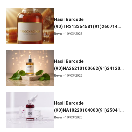
o
o
k
Hasil Barcode
(90)TR213354581(91)260714
dan Izin BPOM
Reya
10/03/2026
Hasil Barcode
(90)NA26210100662(91)241203
dan Izin BPOM
Reya
10/03/2026
Hasil Barcode
(90)NA18220104003(91)250418
dan Izin BPOM
Reya
10/03/2026