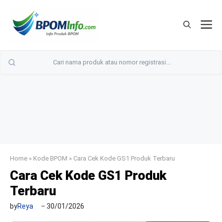
Langsung
ke
M
isi
Home
»
Kode BPOM
»
Cara Cek Kode GS1 Produk Terbaru
Cara Cek Kode GS1 Produk
Terbaru
by
Reya
30/01/2026