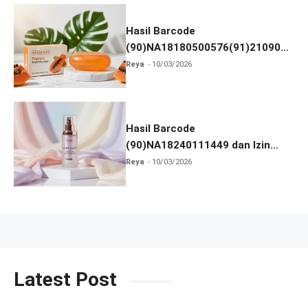
Hasil Barcode
(90)NA18180500576(91)210906
dan Izin BPOM
Reya
10/03/2026
Hasil Barcode
(90)NA18240111449 dan Izin
BPOM
Reya
10/03/2026
Latest Post