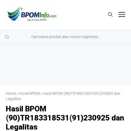
Langsung
ke
M
isi
Home
»
Kode BPOM
»
Hasil BPOM (90)TR183318531(91)230925 dan
Legalitas
Hasil BPOM
(90)TR183318531(91)230925 dan
Legalitas