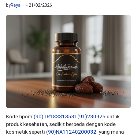
by
Reya
21/02/2026
Kode bpom
(90)TR183318531(91)230925
untuk
produk kesehatan, sedikit berbeda dengan kode
kosmetik seperti
(90)NA11240200032
. yang mana