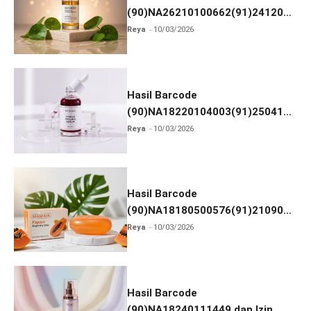
(90)NA26210100662(91)241203
dan Izin BPOM
Reya
10/03/2026
Hasil Barcode
(90)NA18220104003(91)250418
dan Izin BPOM
Reya
10/03/2026
Hasil Barcode
(90)NA18180500576(91)210906
dan Izin BPOM
Reya
10/03/2026
Hasil Barcode
(90)NA18240111449 dan Izin