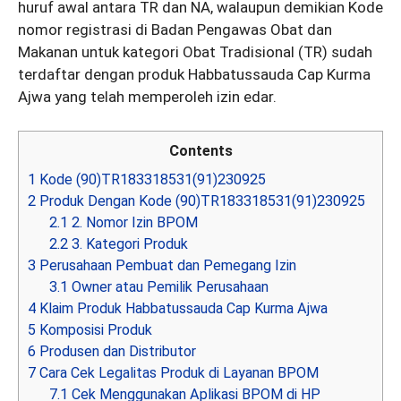
huruf awal antara TR dan NA, walaupun demikian Kode
nomor registrasi di Badan Pengawas Obat dan
Makanan untuk kategori Obat Tradisional (TR) sudah
terdaftar dengan produk Habbatussauda Cap Kurma
Ajwa yang telah memperoleh izin edar.
Contents
1
Kode (90)TR183318531(91)230925
2
Produk Dengan Kode (90)TR183318531(91)230925
2.1
2. Nomor Izin BPOM
2.2
3. Kategori Produk
3
Perusahaan Pembuat dan Pemegang Izin
3.1
Owner atau Pemilik Perusahaan
4
Klaim Produk Habbatussauda Cap Kurma Ajwa
5
Komposisi Produk
6
Produsen dan Distributor
7
Cara Cek Legalitas Produk di Layanan BPOM
7.1
Cek Menggunakan Aplikasi BPOM di HP