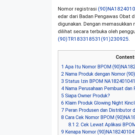
Nomor registrasi
(90)NA182401
edar dari Badan Pengawas Obat d
digunakan. Dengan memasukkan no
dilihat secara terbuka oleh peng
(90)TR183318531(91)230925
.
Content
1
Apa Itu Nomor BPOM (90)NA18
2
Nama Produk dengan Nomor (9
3
Status Izin BPOM NA18240104
4
Nama Perusahaan Pembuat dan 
5
Siapa Owner Produk?
6
Klaim Produk Glowing Night Kinc
7
Peran Produsen dan Distributor 
8
Cara Cek Nomor BPOM (90)NA182
8.1
2. Cek Lewat Aplikasi BPO
9
Kenapa Nomor (90)NA18240104122