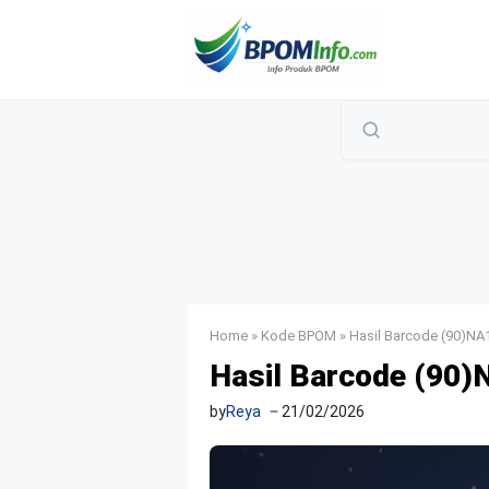
Langsung
ke
isi
Home
»
Kode BPOM
»
Hasil Barcode (90)NA
Hasil Barcode (90)
by
Reya
21/02/2026