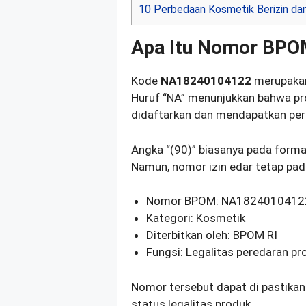
10
Perbedaan Kosmetik Berizin dan
Apa Itu Nomor BP
Kode
NA18240104122
merupakan 
Huruf “NA” menunjukkan bahwa pr
didaftarkan dan mendapatkan per
Angka “(90)” biasanya pada format
Namun, nomor izin edar tetap pa
Nomor BPOM: NA1824010412
Kategori: Kosmetik
Diterbitkan oleh: BPOM RI
Fungsi: Legalitas peredaran pr
Nomor tersebut dapat di pastika
status legalitas produk.