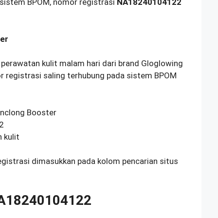
 sistem BPOM, nomor registrasi
NA18240104122
ter
 perawatan kulit malam hari dari brand Gloglowing
r registrasi saling terhubung pada sistem BPOM
inclong Booster
2
 kulit
egistrasi dimasukkan pada kolom pencarian situs
NA18240104122