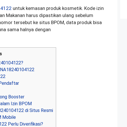
04122
untuk kemasan produk kosmetik. Kode izin
an Makanan harus dipastikan ulang sebelum
mor tersebut ke situs BPOM, data produk bisa
guna sama halnya dengan
s
240104122?
0)NA18240104122
122
Pendaftar
long Booster
dalam Izin BPOM
40104122 di Situs Resmi
M Mobile
 Perlu Diverifikasi?