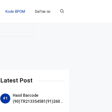
Kode BPOM
Daftar isi
Latest Post
Hasil Barcode
(90)TR213354581(91)2607
14 dan Izin BPOM