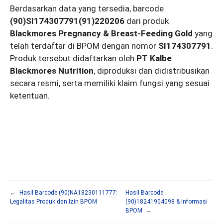
Berdasarkan data yang tersedia, barcode
(90)SI174307791(91)220206
dari produk
Blackmores Pregnancy & Breast-Feeding Gold
yang
telah terdaftar di BPOM dengan nomor
SI174307791
.
Produk tersebut didaftarkan oleh
PT Kalbe
Blackmores Nutrition
, diproduksi dan didistribusikan
secara resmi, serta memiliki klaim fungsi yang sesuai
ketentuan.
←
Hasil Barcode (90)NA18230111777:
Hasil Barcode
Legalitas Produk dan Izin BPOM
(90)18241904098 & Informasi
BPOM
→