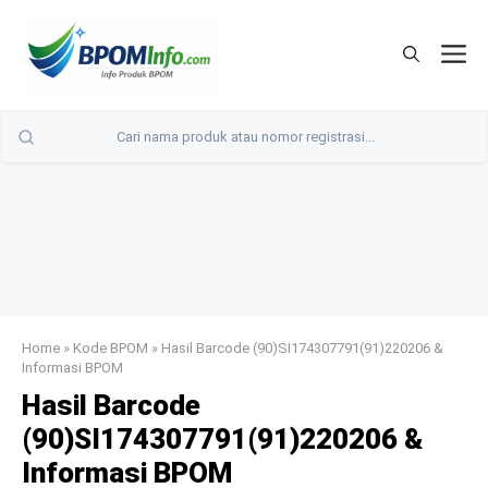
Langsung
ke
M
isi
Home
»
Kode BPOM
»
Hasil Barcode (90)SI174307791(91)220206 &
Informasi BPOM
Hasil Barcode
(90)SI174307791(91)220206 &
Informasi BPOM