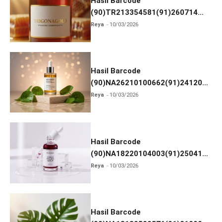
k
Hasil Barcode
(90)TR213354581(91)260714
dan Izin BPOM
Reya
10/03/2026
Hasil Barcode
(90)NA26210100662(91)241203
dan Izin BPOM
Reya
10/03/2026
Hasil Barcode
(90)NA18220104003(91)250418
dan Izin BPOM
Reya
10/03/2026
Hasil Barcode