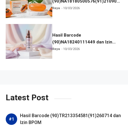
(90)NA18180500576(91)210906
dan Izin BPOM
Reya
10/03/2026
Hasil Barcode
(90)NA18240111449 dan Izin
BPOM
Reya
10/03/2026
Latest Post
Hasil Barcode (90)TR213354581(91)260714 dan
Izin BPOM