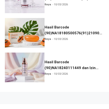
dan Izin BPOM
Reya
10/03/2026
Hasil Barcode
(90)NA18180500576(91)210906
dan Izin BPOM
Reya
10/03/2026
Hasil Barcode
(90)NA18240111449 dan Izin
BPOM
Reya
10/03/2026