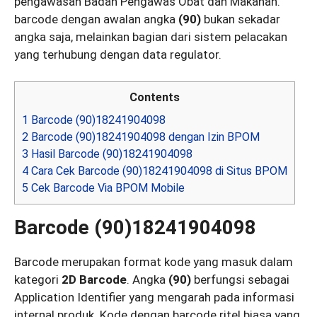
pengawasan Badan Pengawas Obat dan Makanan.
barcode dengan awalan angka
(90)
bukan sekadar
angka saja, melainkan bagian dari sistem pelacakan
yang terhubung dengan data regulator.
Contents
1
Barcode (90)18241904098
2
Barcode (90)18241904098 dengan Izin BPOM
3
Hasil Barcode (90)18241904098
4
Cara Cek Barcode (90)18241904098 di Situs BPOM
5
Cek Barcode Via BPOM Mobile
Barcode (90)18241904098
Barcode merupakan format kode yang masuk dalam
kategori
2D Barcode
. Angka
(90)
berfungsi sebagai
Application Identifier yang mengarah pada informasi
internal produk. Kode dengan barcode ritel biasa yang