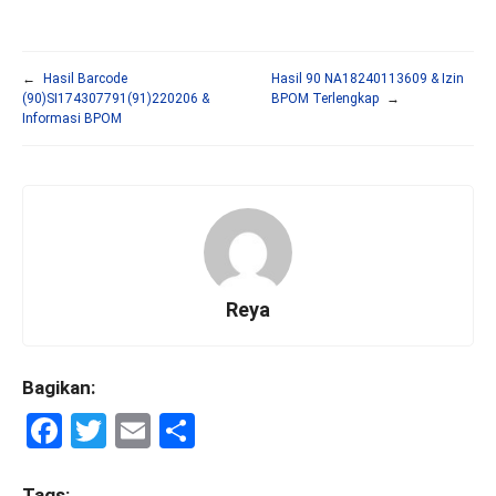
←
Hasil Barcode
Hasil 90 NA18240113609 & Izin
(90)SI174307791(91)220206 &
BPOM Terlengkap
→
Informasi BPOM
Reya
Bagikan:
F
T
E
S
a
wi
m
h
Tags: