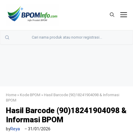
Langsung
ke
M
isi
Home
»
Kode BPOM
»
Hasil Barcode (90)18241904098 & Informasi
BPOM
Hasil Barcode (90)18241904098 &
Informasi BPOM
by
Reya
31/01/2026