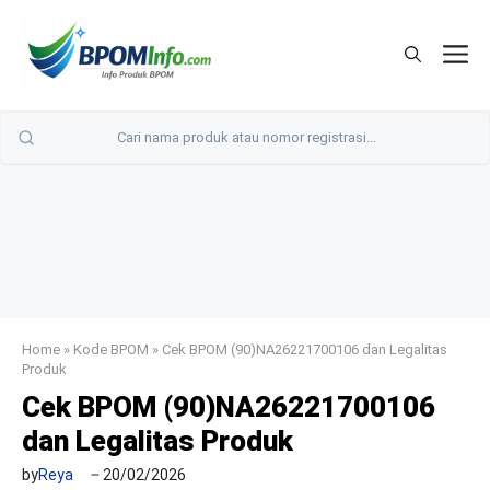
Langsung
ke
M
isi
Home
»
Kode BPOM
»
Cek BPOM (90)NA26221700106 dan Legalitas
Produk
Cek BPOM (90)NA26221700106
dan Legalitas Produk
by
Reya
20/02/2026