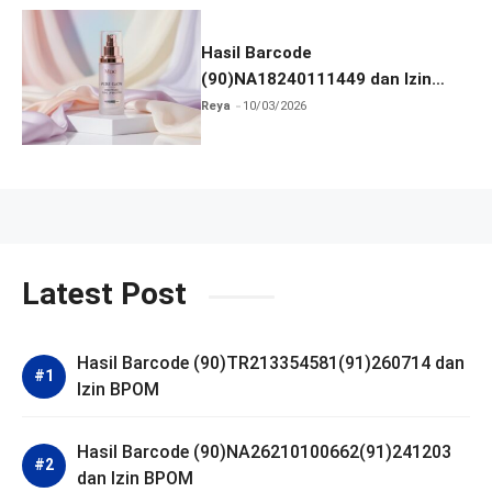
Hasil Barcode
(90)NA18240111449 dan Izin
BPOM
Reya
10/03/2026
Latest Post
Hasil Barcode (90)TR213354581(91)260714 dan
Izin BPOM
Hasil Barcode (90)NA26210100662(91)241203
dan Izin BPOM