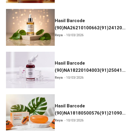
Hasil Barcode
(90)NA26210100662(91)241203
dan Izin BPOM
Reya
10/03/2026
Hasil Barcode
(90)NA18220104003(91)250418
dan Izin BPOM
Reya
10/03/2026
Hasil Barcode
(90)NA18180500576(91)210906
dan Izin BPOM
Reya
10/03/2026