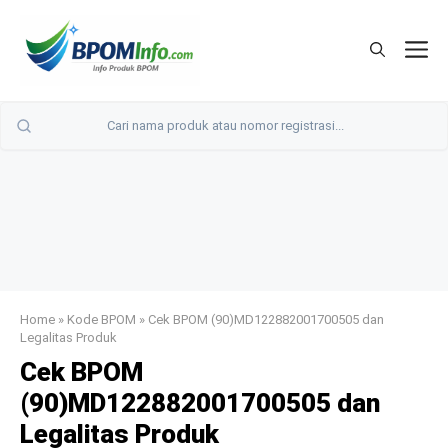
Langsung
ke
M
isi
Home
»
Kode BPOM
»
Cek BPOM (90)MD122882001700505 dan
Legalitas Produk
Cek BPOM
(90)MD122882001700505 dan
Legalitas Produk