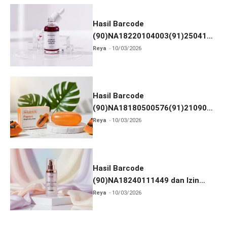
Hasil Barcode
(90)NA18220104003(91)250418
dan Izin BPOM
Reya
10/03/2026
Hasil Barcode
(90)NA18180500576(91)210906
dan Izin BPOM
Reya
10/03/2026
Hasil Barcode
(90)NA18240111449 dan Izin
BPOM
Reya
10/03/2026