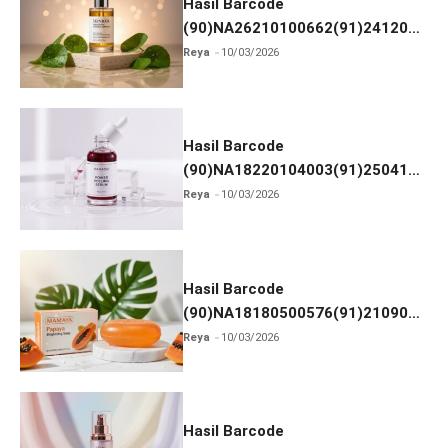
Hasil Barcode
(90)NA26210100662(91)241203
dan Izin BPOM
Reya
10/03/2026
Hasil Barcode
(90)NA18220104003(91)250418
dan Izin BPOM
Reya
10/03/2026
Hasil Barcode
(90)NA18180500576(91)210906
dan Izin BPOM
Reya
10/03/2026
Hasil Barcode