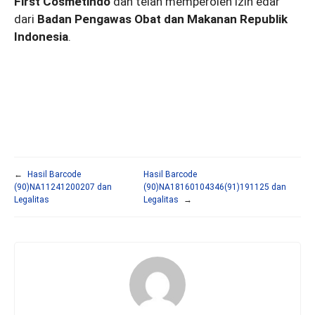
First Cosmetindo
dan telah memperoleh izin edar
dari
Badan Pengawas Obat dan Makanan Republik
Indonesia
.
←
Hasil Barcode
Hasil Barcode
(90)NA11241200207 dan
(90)NA18160104346(91)191125 dan
Legalitas
Legalitas
→