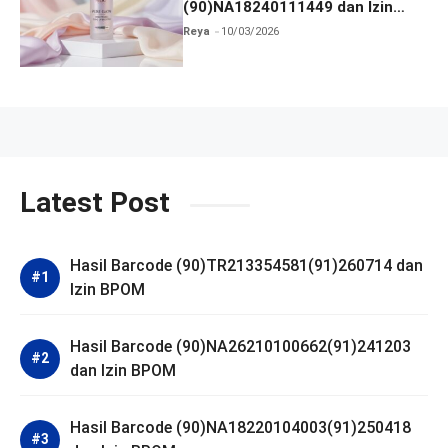
(90)NA18240111449 dan Izin
BPOM
Reya
10/03/2026
Latest Post
Hasil Barcode (90)TR213354581(91)260714 dan
Izin BPOM
Hasil Barcode (90)NA26210100662(91)241203
dan Izin BPOM
Hasil Barcode (90)NA18220104003(91)250418