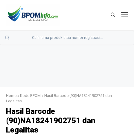
Langsung
ke
M
isi
Home
»
Kode BPOM
»
Hasil Barcode (90)NA18241902751 dan
Legalitas
Hasil Barcode
(90)NA18241902751 dan
Legalitas