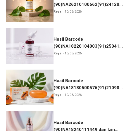
(90)NA26210100662(91)241203
dan Izin BPOM
Reya
10/03/2026
Hasil Barcode
(90)NA18220104003(91)250418
dan Izin BPOM
Reya
10/03/2026
Hasil Barcode
(90)NA18180500576(91)210906
dan Izin BPOM
Reya
10/03/2026
Hasil Barcode
(90)NA18240111449 dan Izin