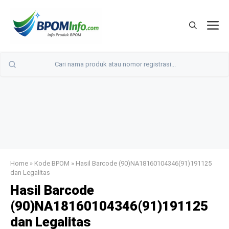
Langsung
ke
M
isi
Home
»
Kode BPOM
»
Hasil Barcode (90)NA18160104346(91)191125
dan Legalitas
Hasil Barcode
(90)NA18160104346(91)191125
dan Legalitas