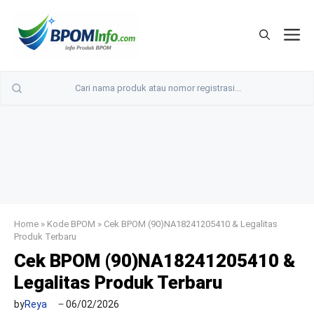
Langsung
ke
M
isi
Home
»
Kode BPOM
»
Cek BPOM (90)NA18241205410 & Legalitas
Produk Terbaru
Cek BPOM (90)NA18241205410 &
Legalitas Produk Terbaru
by
Reya
06/02/2026