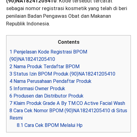
(90)NA18241205410
. Kode tersebut tercatat
sebagai nomor registrasi kosmetik yang telah di beri
penilaian Badan Pengawas Obat dan Makanan
Republik Indonesia.
Contents
1
Penjelasan Kode Registrasi BPOM
(90)NA18241205410
2
Nama Produk Terdaftar BPOM
3
Status Izin BPOM Produk (90)NA18241205410
4
Nama Perusahaan Pendaftar Produk
5
Informasi Owner Produk
6
Produsen dan Distributor Produk
7
Klaim Produk Grade A By TM.CO Active Facial Wash
8
Cara Cek Nomor BPOM (90)NA18241205410 di Situs
Resmi
8.1
Cara Cek BPOM Melalui Hp