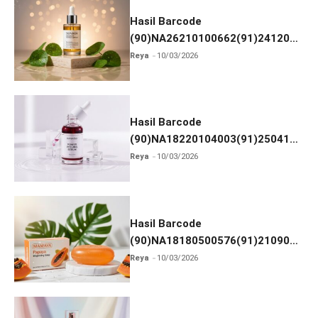
Hasil Barcode
(90)NA26210100662(91)241203
dan Izin BPOM
Reya
10/03/2026
Hasil Barcode
(90)NA18220104003(91)250418
dan Izin BPOM
Reya
10/03/2026
Hasil Barcode
(90)NA18180500576(91)210906
dan Izin BPOM
Reya
10/03/2026