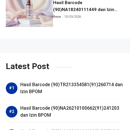
Hasil Barcode
(90)NA18240111449 dan Izin
BPOM
Reya
10/03/2026
Latest Post
Hasil Barcode (90)TR213354581(91)260714 dan
Izin BPOM
Hasil Barcode (90)NA26210100662(91)241203
dan Izin BPOM