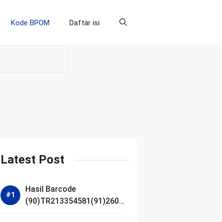
Kode BPOM
Daftar isi
Latest Post
Hasil Barcode
(90)TR213354581(91)2607
14 dan Izin BPOM