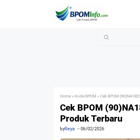
Langsung
ke
isi
Home
»
Kode BPOM
»
Cek BPOM (90)NA1823
Cek BPOM (90)NA18
Produk Terbaru
by
Reya
06/02/2026