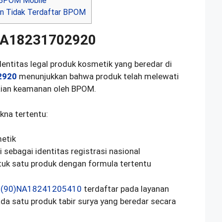
 BPOM Mobile
an Tidak Terdaftar BPOM
NA18231702920
ntitas legal produk kosmetik yang beredar di
2920
menunjukkan bahwa produk telah melewati
ilaian keamanan oleh BPOM.
na tertentu:
etik
 sebagai identitas registrasi nasional
tuk satu produk dengan formula tertentu
n
(90)NA18241205410
terdaftar pada layanan
a satu produk tabir surya yang beredar secara