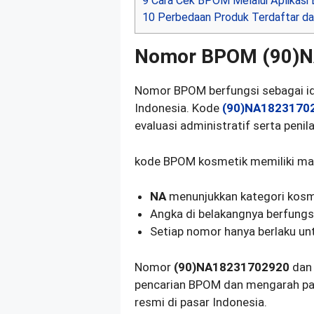
9
Cara Cek BPOM Melalui Aplikasi
10
Perbedaan Produk Terdaftar d
Nomor BPOM (90)
Nomor BPOM berfungsi sebagai ide
Indonesia. Kode
(90)NA1823170
evaluasi administratif serta pen
kode BPOM kosmetik memiliki mak
NA
menunjukkan kategori kosm
Angka di belakangnya berfungsi
Setiap nomor hanya berlaku un
Nomor
(90)NA18231702920
da
pencarian BPOM dan mengarah pad
resmi di pasar Indonesia.