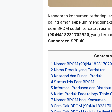
Kesadaran konsumen terhadap lega
paling aman sebelum menggunaka
edar BPOM sudah tercatat resmi.
(90)NA18231702920
, yang terc
Sunscreen SPF 40
.
Contents
1
Nomor BPOM (90)NA182317029
2
Nama Produk yang Terdaftar
3
Kategori dan Fungsi Produk
4
Status Izin Edar BPOM
5
Informasi Produsen dan Distribut
6
Klaim Produk Facetology Triple 
7
Nomor BPOM bagi Konsumen
8
Cara Cek BPOM (90)NA182317029