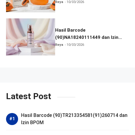
dan Izin BPOM
Reya
10/03/2026
Hasil Barcode
(90)NA18240111449 dan Izin
BPOM
Reya
10/03/2026
Latest Post
Hasil Barcode (90)TR213354581(91)260714 dan
Izin BPOM