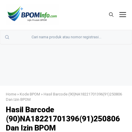
Langsung
ke
M
isi
Home
»
Kode BPOM
»
Hasil Barcode (90)NA18221701396(91)250806
Dan Izin BPOM
Hasil Barcode
(90)NA18221701396(91)250806
Dan Izin BPOM