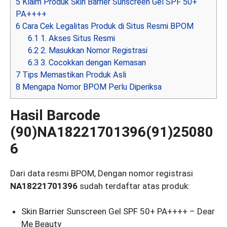
5
Klaim Produk Skin Barrier Sunscreen Gel SPF 50+
PA++++
6
Cara Cek Legalitas Produk di Situs Resmi BPOM
6.1
1. Akses Situs Resmi
6.2
2. Masukkan Nomor Registrasi
6.3
3. Cocokkan dengan Kemasan
7
Tips Memastikan Produk Asli
8
Mengapa Nomor BPOM Perlu Diperiksa
Hasil Barcode
(90)NA18221701396(91)25080
6
Dari data resmi BPOM, Dengan nomor registrasi
NA18221701396
sudah terdaftar atas produk:
Skin Barrier Sunscreen Gel SPF 50+ PA++++ – Dear
Me Beauty