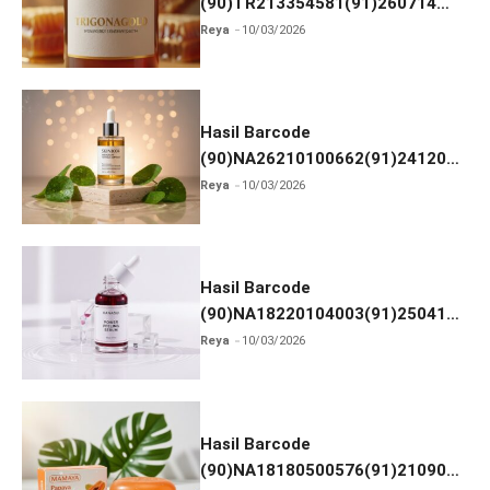
(90)TR213354581(91)260714
dan Izin BPOM
Reya
10/03/2026
Hasil Barcode
(90)NA26210100662(91)241203
dan Izin BPOM
Reya
10/03/2026
Hasil Barcode
(90)NA18220104003(91)250418
dan Izin BPOM
Reya
10/03/2026
Hasil Barcode
(90)NA18180500576(91)210906