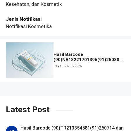
Kesehatan, dan Kosmetik
Jenis Notifikasi
Notifikasi Kosmetika
Hasil Barcode
(90)NA18221701396(91)250806
Dan Izin BPOM
Reya
24/02/2026
Latest Post
Hasil Barcode (90)TR213354581(91)260714 dan