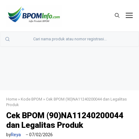
Langsung
ke
M
isi
Home
»
Kode BPOM
»
Cek BPOM (90)NA11240200044 dan Legalitas
Produk
Cek BPOM (90)NA11240200044
dan Legalitas Produk
by
Reya
07/02/2026