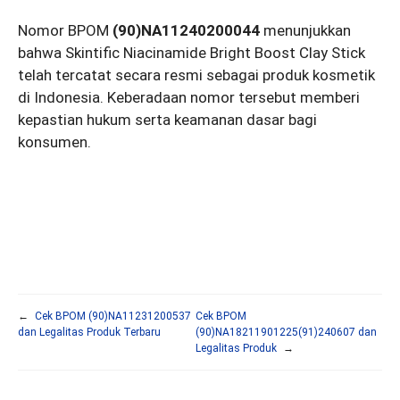
Nomor BPOM
(90)NA11240200044
menunjukkan
bahwa Skintific Niacinamide Bright Boost Clay Stick
telah tercatat secara resmi sebagai produk kosmetik
di Indonesia. Keberadaan nomor tersebut memberi
kepastian hukum serta keamanan dasar bagi
konsumen.
←
Cek BPOM (90)NA11231200537
Cek BPOM
dan Legalitas Produk Terbaru
(90)NA18211901225(91)240607 dan
Legalitas Produk
→