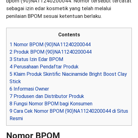
bpom (90)NA11240200044. Nomor tersebut tercatat
sebagai izin edar kosmetik yang telah melalui
penilaian BPOM sesuai ketentuan berlaku.
Contents
1
Nomor BPOM (90)NA11240200044
2
Produk BPOM (90)NA11240200044
3
Status Izin Edar BPOM
4
Perusahaan Pendaftar Produk
5
Klaim Produk Skintific Niacinamide Bright Boost Clay
Stick
6
Informasi Owner
7
Produsen dan Distributor Produk
8
Fungsi Nomor BPOM bagi Konsumen
9
Cara Cek Nomor BPOM (90)NA11240200044 di Situs
Resmi
Nomor BPOM