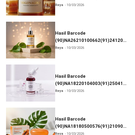
dan Izin BPOM
Reya
10/03/2026
Hasil Barcode
(90)NA26210100662(91)241203
dan Izin BPOM
Reya
10/03/2026
Hasil Barcode
(90)NA18220104003(91)250418
dan Izin BPOM
Reya
10/03/2026
Hasil Barcode
(90)NA18180500576(91)210906
dan Izin BPOM
Reya
10/03/2026