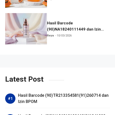
Hasil Barcode
(90)NA18240111449 dan Izin
BPOM
Reya
10/03/2026
Latest Post
Hasil Barcode (90)TR213354581(91)260714 dan
Izin BPOM