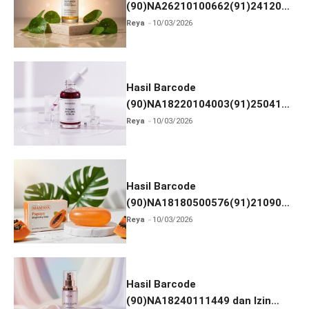
(90)NA26210100662(91)241203
dan Izin BPOM
Reya
10/03/2026
Hasil Barcode
(90)NA18220104003(91)250418
dan Izin BPOM
Reya
10/03/2026
Hasil Barcode
(90)NA18180500576(91)210906
dan Izin BPOM
Reya
10/03/2026
Hasil Barcode
(90)NA18240111449 dan Izin