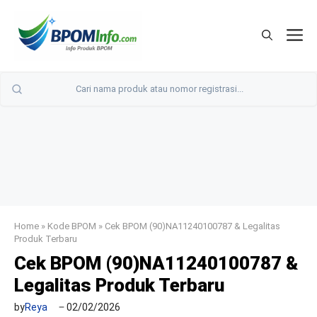
Langsung
ke
M
isi
Home
»
Kode BPOM
»
Cek BPOM (90)NA11240100787 & Legalitas
Produk Terbaru
Cek BPOM (90)NA11240100787 &
Legalitas Produk Terbaru
by
Reya
02/02/2026