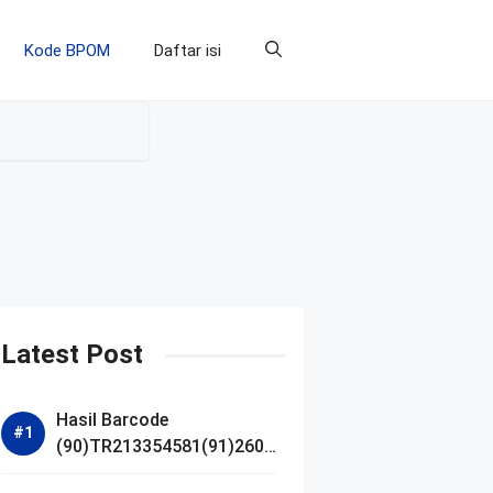
Kode BPOM
Daftar isi
Latest Post
Hasil Barcode
(90)TR213354581(91)2607
14 dan Izin BPOM