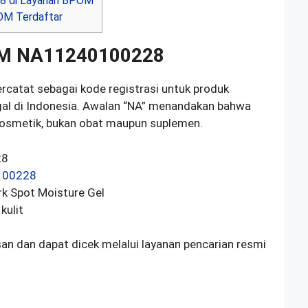
8 di Layanan BPOM
OM Terdaftar
M NA11240100228
rcatat sebagai kode registrasi untuk produk
gal di Indonesia. Awalan “NA” menandakan bahwa
kosmetik, bukan obat maupun suplemen.
28
100228
ark Spot Moisture Gel
kulit
n dan dapat dicek melalui layanan pencarian resmi