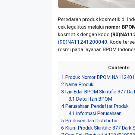
Peredaran produk kosmetik di In
cek legalitas melalui
nomor BPO
kosmetik dengan kode
(90)NA11
(90)NA11241200040
. Kode ters
resmi pada layanan BPOM Indones
Contents
1
Produk Nomor BPOM NA112401
2
Nama Produk
3
Izin Edar BPOM Skintific 377 Dar
3.1
Detail Izin BPOM
4
Perusahaan Pendaftar Produk
4.1
Informasi Perusahaan
5
Produsen dan Distributor
6
Klaim Produk Skintific 377 Dark 