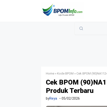
Langsung
ke
isi
Home
»
Kode BPOM
»
Cek BPOM (90)NA1124
Cek BPOM (90)NA11
Produk Terbaru
by
Reya
05/02/2026