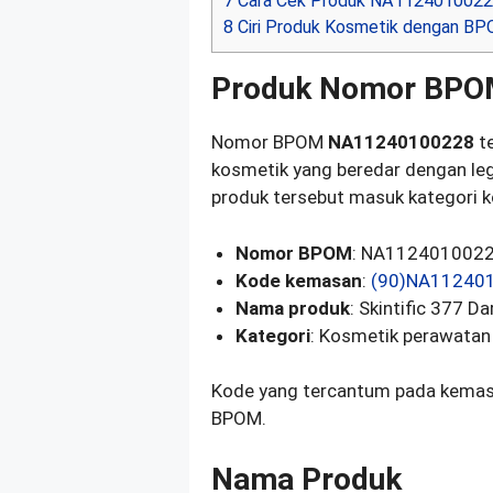
7
Cara Cek Produk NA1124010022
8
Ciri Produk Kosmetik dengan BP
Produk Nomor BPO
Nomor BPOM
NA11240100228
te
kosmetik yang beredar dengan le
produk tersebut masuk kategori 
Nomor BPOM
: NA112401002
Kode kemasan
:
(90)NA11240
Nama produk
: Skintific 377 D
Kategori
: Kosmetik perawatan 
Kode yang tercantum pada kemasa
BPOM.
Nama Produk