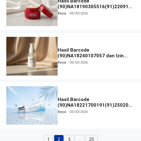
Hasil Barcode
(90)NA18190305516(91)220918
dan Izin BPOM
Reya
05/03/2026
Hasil Barcode
(90)NA18240107057 dan Izin
BPOM
Reya
05/03/2026
Hasil Barcode
(90)NA18221700191(91)250209
dan Izin BPOM
Reya
05/03/2026
1
2
3
…
25