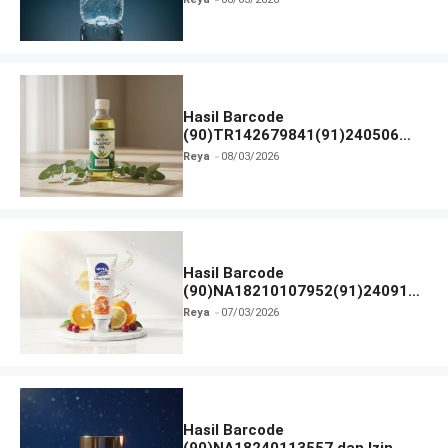
Hasil Barcode
(90)TR142679841(91)240506
dan Izin BPOM
Reya
08/03/2026
Hasil Barcode
(90)NA18210107952(91)240912
dan Izin BPOM
Reya
07/03/2026
Hasil Barcode
(90)NA18240113557 dan Izin