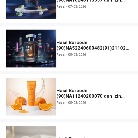
BPOM
Reya
07/03/2026
Hasil Barcode
(90)NA52240600482(91)211027
dan Izin BPOM
Reya
05/03/2026
Hasil Barcode
(90)NA11240200070 dan Izin
BPOM
Reya
05/03/2026