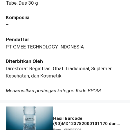
Tube; Dus 30 g
Komposisi
–
Pendaftar
PT GMEE TECHNOLOGY INDONESIA
Diterbitkan Oleh
Direktorat Registrasi Obat Tradisional, Suplemen
Kesehatan, dan Kosmetik
Menampilkan postingan kategori Kode BPOM.
Hasil Barcode
(90)MD123782000101170 dan
Izin BPOM
Reya
08/03/2026