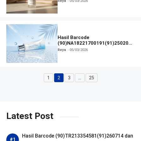
Reya
05/03/2026
Hasil Barcode
(90)NA18221700191(91)250209
dan Izin BPOM
Reya
05/03/2026
1
2
3
…
25
Halaman
Halaman
Halaman
Halaman
Latest Post
Hasil Barcode (90)TR213354581(91)260714 dan