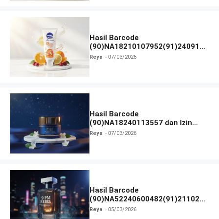
Hasil Barcode
(90)NA18210107952(91)240912
dan Izin BPOM
Reya
07/03/2026
Hasil Barcode
(90)NA18240113557 dan Izin
BPOM
Reya
07/03/2026
Hasil Barcode
(90)NA52240600482(91)211027
dan Izin BPOM
Reya
05/03/2026