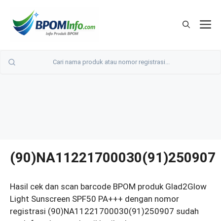
Langsung
ke
M
isi
(90)NA11221700030(91)250907
Hasil cek dan scan barcode BPOM produk Glad2Glow
Light Sunscreen SPF50 PA+++ dengan nomor
registrasi (90)NA11221700030(91)250907 sudah