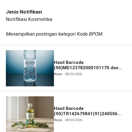
Jenis Notifikasi
Notifikasi Kosmetika
Menampilkan postingan kategori Kode BPOM.
Hasil Barcode
(90)MD123782000101170 dan
Izin BPOM
Reya
08/03/2026
Hasil Barcode
(90)TR142679841(91)240506
dan Izin BPOM
Reya
08/03/2026