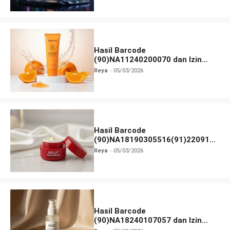
Hasil Barcode
(90)NA11240200070 dan Izin
BPOM
Reya
05/03/2026
Hasil Barcode
(90)NA18190305516(91)220918
dan Izin BPOM
Reya
05/03/2026
Hasil Barcode
(90)NA18240107057 dan Izin
BPOM