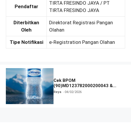
TIRTA FRESINDO JAYA / PT
Pendaftar
TIRTA FRESINDO JAYA
Diterbitkan
Direktorat Registrasi Pangan
Oleh
Olahan
Tipe Notifikasi
e-Registration Pangan Olahan
Cek BPOM
(90)MD123782000200043 &
Legalitas Produk Terbaru
Reya
04/02/2026