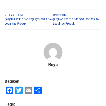
←
Cek BPOM
Cek BPOM
(90)NA18211206532(91)240919 Dan
(90)NA18220104424(91)250427 Dan
Legalitas Produk
Legalitas Produk
→
Reya
Bagikan:
F
T
E
S
a
wi
m
h
ce
tt
ail
ar
Tags: