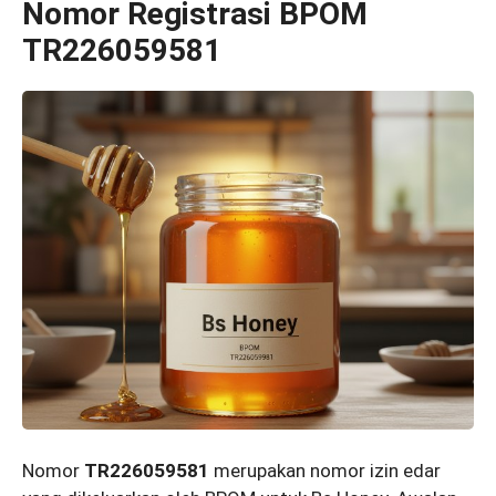
Nomor Registrasi BPOM
TR226059581
Nomor
TR226059581
merupakan nomor izin edar