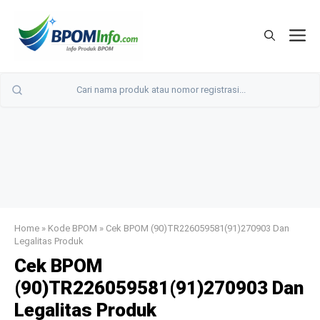
Langsung
ke
M
isi
Home
»
Kode BPOM
»
Cek BPOM (90)TR226059581(91)270903 Dan
Legalitas Produk
Cek BPOM
(90)TR226059581(91)270903 Dan
Legalitas Produk