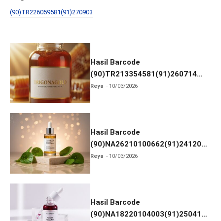
b
er
e
(90)TR226059581(91)270903
o
o
k
Hasil Barcode
(90)TR213354581(91)260714
dan Izin BPOM
Reya
10/03/2026
Hasil Barcode
(90)NA26210100662(91)241203
dan Izin BPOM
Reya
10/03/2026
Hasil Barcode
(90)NA18220104003(91)250418