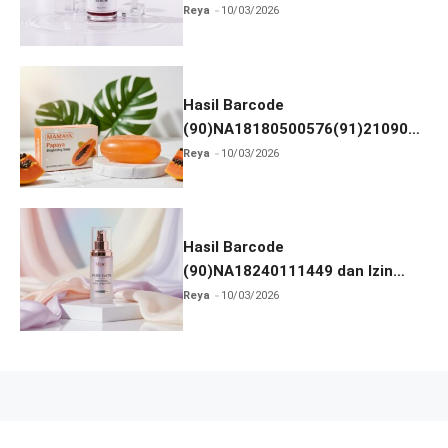
dan Izin BPOM
Reya
10/03/2026
Hasil Barcode
(90)NA18180500576(91)210906
dan Izin BPOM
Reya
10/03/2026
Hasil Barcode
(90)NA18240111449 dan Izin
BPOM
Reya
10/03/2026