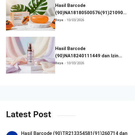
Hasil Barcode
(90)NA18180500576(91)210906
dan Izin BPOM
Reya
10/03/2026
Hasil Barcode
(90)NA18240111449 dan Izin
BPOM
Reya
10/03/2026
Latest Post
Hasil Barcode (90)TR213354581(91)260714 dan