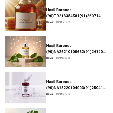
o
k
Hasil Barcode
(90)TR213354581(91)260714
dan Izin BPOM
Reya
10/03/2026
Hasil Barcode
(90)NA26210100662(91)241203
dan Izin BPOM
Reya
10/03/2026
Hasil Barcode
(90)NA18220104003(91)250418
dan Izin BPOM
Reya
10/03/2026