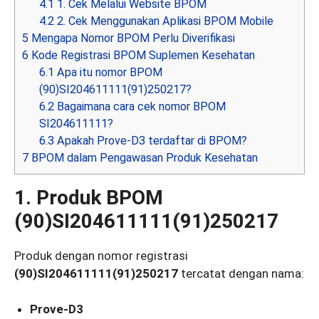
4.1
1. Cek Melalui Website BPOM
4.2
2. Cek Menggunakan Aplikasi BPOM Mobile
5
Mengapa Nomor BPOM Perlu Diverifikasi
6
Kode Registrasi BPOM Suplemen Kesehatan
6.1
Apa itu nomor BPOM
(90)SI204611111(91)250217?
6.2
Bagaimana cara cek nomor BPOM
SI204611111?
6.3
Apakah Prove-D3 terdaftar di BPOM?
7
BPOM dalam Pengawasan Produk Kesehatan
1. Produk BPOM
(90)SI204611111(91)250217
Produk dengan nomor registrasi
(90)SI204611111(91)250217
tercatat dengan nama:
Prove-D3