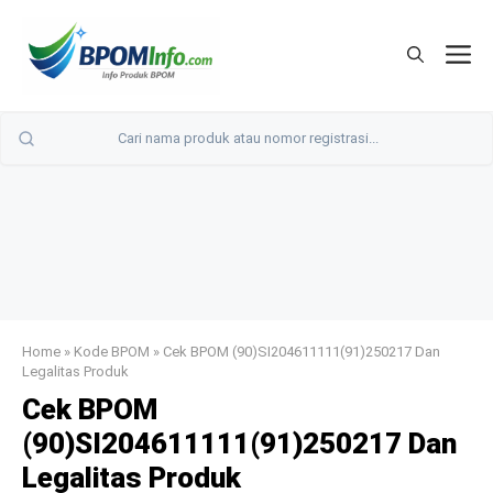
Langsung
ke
M
isi
Home
»
Kode BPOM
»
Cek BPOM (90)SI204611111(91)250217 Dan
Legalitas Produk
Cek BPOM
(90)SI204611111(91)250217 Dan
Legalitas Produk