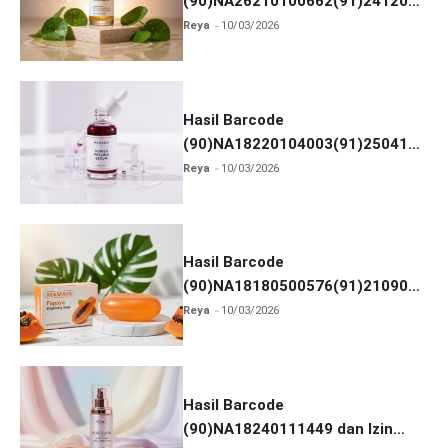
(90)NA26210100662(91)241203
dan Izin BPOM
Reya
10/03/2026
Hasil Barcode
(90)NA18220104003(91)250418
dan Izin BPOM
Reya
10/03/2026
Hasil Barcode
(90)NA18180500576(91)210906
dan Izin BPOM
Reya
10/03/2026
Hasil Barcode
(90)NA18240111449 dan Izin