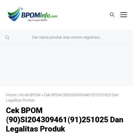
Langsung
ke
M
isi
Home
»
Kode BPOM
»
Cek BPOM (90)SI204309461(91)251025 Dan
Legalitas Produk
Cek BPOM
(90)SI204309461(91)251025 Dan
Legalitas Produk