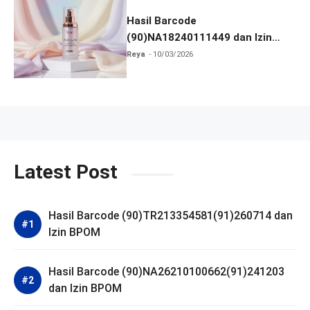
Hasil Barcode
(90)NA18240111449 dan Izin
BPOM
Reya
10/03/2026
Latest Post
Hasil Barcode (90)TR213354581(91)260714 dan
Izin BPOM
Hasil Barcode (90)NA26210100662(91)241203
dan Izin BPOM