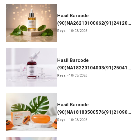
Hasil Barcode
(90)NA26210100662(91)241203
dan Izin BPOM
Reya
10/03/2026
Hasil Barcode
(90)NA18220104003(91)250418
dan Izin BPOM
Reya
10/03/2026
Hasil Barcode
(90)NA18180500576(91)210906
dan Izin BPOM
Reya
10/03/2026