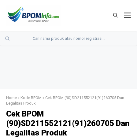
Langsung
ke
M
isi
Home
»
Kode BPOM
»
Cek BPOM (90)SD211552121(91)260705 Dan
Legalitas Produk
Cek BPOM
(90)SD211552121(91)260705 Dan
Legalitas Produk