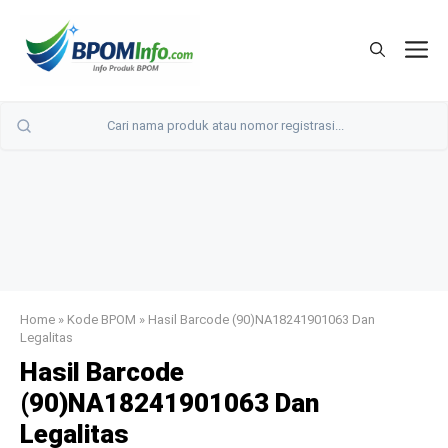
Langsung
ke
M
isi
Home
»
Kode BPOM
»
Hasil Barcode (90)NA18241901063 Dan
Legalitas
Hasil Barcode
(90)NA18241901063 Dan
Legalitas