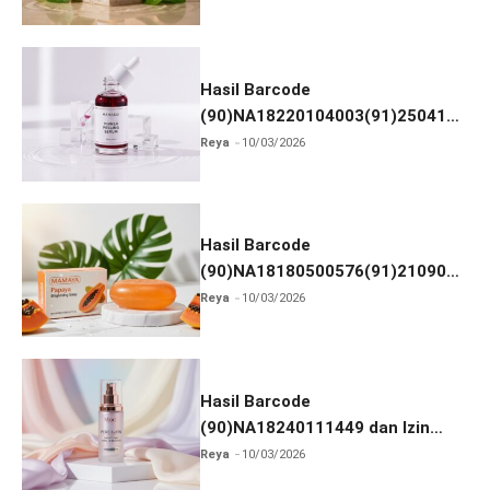
Hasil Barcode
(90)NA18220104003(91)250418
dan Izin BPOM
Reya
10/03/2026
Hasil Barcode
(90)NA18180500576(91)210906
dan Izin BPOM
Reya
10/03/2026
Hasil Barcode
(90)NA18240111449 dan Izin
BPOM
Reya
10/03/2026