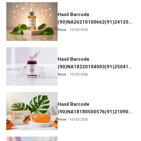
Hasil Barcode
(90)NA26210100662(91)241203
dan Izin BPOM
Reya
10/03/2026
Hasil Barcode
(90)NA18220104003(91)250418
dan Izin BPOM
Reya
10/03/2026
Hasil Barcode
(90)NA18180500576(91)210906
dan Izin BPOM
Reya
10/03/2026