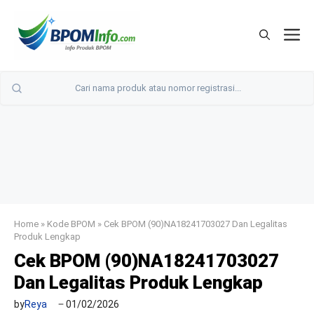
Langsung
ke
M
isi
Home
»
Kode BPOM
»
Cek BPOM (90)NA18241703027 Dan Legalitas
Produk Lengkap
Cek BPOM (90)NA18241703027
Dan Legalitas Produk Lengkap
by
Reya
01/02/2026