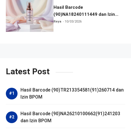
Hasil Barcode
(90)NA18240111449 dan Izin
BPOM
Reya
10/03/2026
Latest Post
Hasil Barcode (90)TR213354581(91)260714 dan
Izin BPOM
Hasil Barcode (90)NA26210100662(91)241203
dan Izin BPOM