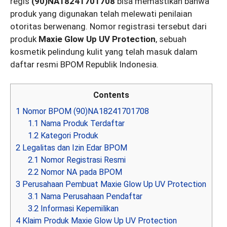
regis
(90)NA18241701708
bisa memastikan bahwa
produk yang digunakan telah melewati penilaian
otoritas berwenang. Nomor registrasi tersebut dari
produk
Maxie Glow Up UV Protection
, sebuah
kosmetik pelindung kulit yang telah masuk dalam
daftar resmi BPOM Republik Indonesia.
Contents
1
Nomor BPOM (90)NA18241701708
1.1
Nama Produk Terdaftar
1.2
Kategori Produk
2
Legalitas dan Izin Edar BPOM
2.1
Nomor Registrasi Resmi
2.2
Nomor NA pada BPOM
3
Perusahaan Pembuat Maxie Glow Up UV Protection
3.1
Nama Perusahaan Pendaftar
3.2
Informasi Kepemilikan
4
Klaim Produk Maxie Glow Up UV Protection