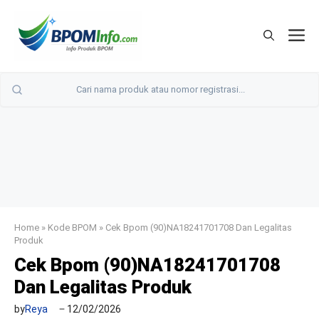
Langsung
ke
M
isi
Home
»
Kode BPOM
»
Cek Bpom (90)NA18241701708 Dan Legalitas
Produk
Cek Bpom (90)NA18241701708
Dan Legalitas Produk
by
Reya
12/02/2026