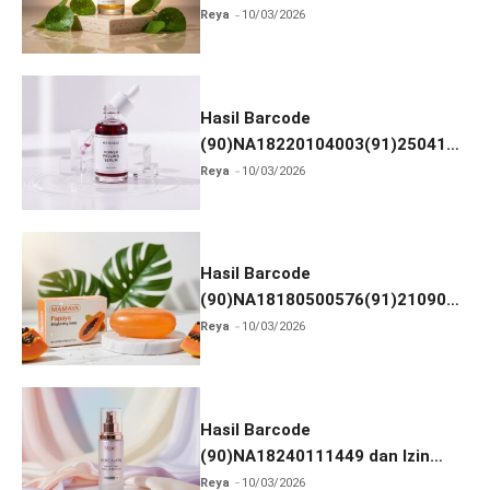
dan Izin BPOM
Reya
10/03/2026
Hasil Barcode
(90)NA18220104003(91)250418
dan Izin BPOM
Reya
10/03/2026
Hasil Barcode
(90)NA18180500576(91)210906
dan Izin BPOM
Reya
10/03/2026
Hasil Barcode
(90)NA18240111449 dan Izin
BPOM
Reya
10/03/2026