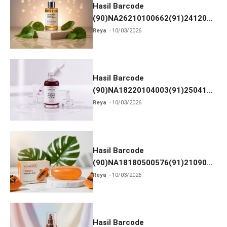
Hasil Barcode
(90)NA26210100662(91)241203
dan Izin BPOM
Reya
10/03/2026
Hasil Barcode
(90)NA18220104003(91)250418
dan Izin BPOM
Reya
10/03/2026
Hasil Barcode
(90)NA18180500576(91)210906
dan Izin BPOM
Reya
10/03/2026
Hasil Barcode