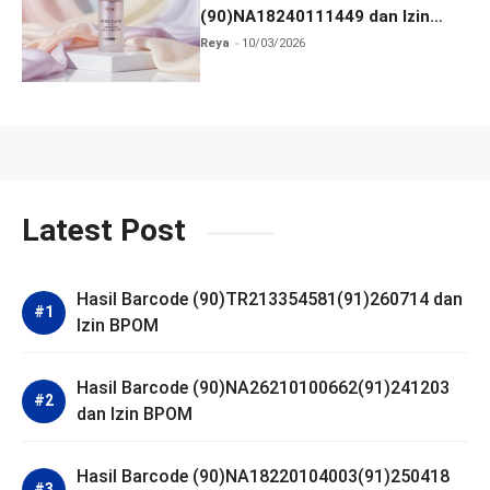
(90)NA18240111449 dan Izin
BPOM
Reya
10/03/2026
Latest Post
Hasil Barcode (90)TR213354581(91)260714 dan
Izin BPOM
Hasil Barcode (90)NA26210100662(91)241203
dan Izin BPOM
Hasil Barcode (90)NA18220104003(91)250418