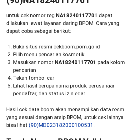
(90)NA18240117701
untuk cek nomor reg
NA18240117701
dapat
dilakukan lewat layanan daring BPOM. Cara yang
dapat coba sebagai berikut:
Buka situs resmi cekbpom.pom.go.id
Pilih menu pencarian kosmetik
Masukkan nomor
NA18240117701
pada kolom
pencarian
Tekan tombol cari
Lihat hasil berupa nama produk, perusahaan
pendaftar, dan status izin edar
Hasil cek data bpom akan menampilkan data resmi
yang sesuai dengan arsip BPOM, untuk cek lainnya
bisa lihat
(90)MD023182000100531
.