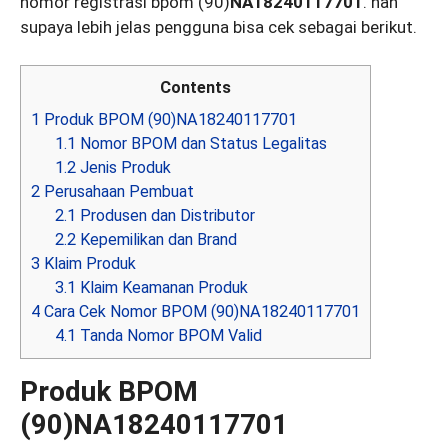
nomor registrasi bpom (90)
NA18240117701
. nah
supaya lebih jelas pengguna bisa cek sebagai berikut.
Contents
1
Produk BPOM (90)NA18240117701
1.1
Nomor BPOM dan Status Legalitas
1.2
Jenis Produk
2
Perusahaan Pembuat
2.1
Produsen dan Distributor
2.2
Kepemilikan dan Brand
3
Klaim Produk
3.1
Klaim Keamanan Produk
4
Cara Cek Nomor BPOM (90)NA18240117701
4.1
Tanda Nomor BPOM Valid
Produk BPOM
(90)NA18240117701