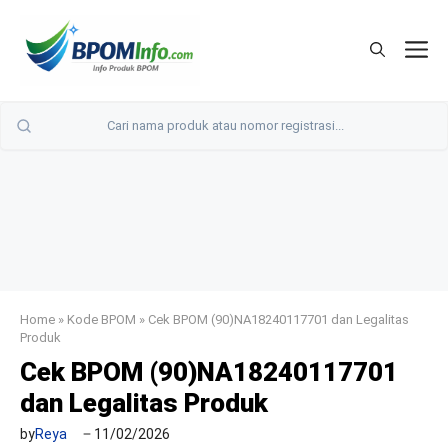
Langsung
ke
M
isi
Home
»
Kode BPOM
»
Cek BPOM (90)NA18240117701 dan Legalitas
Produk
Cek BPOM (90)NA18240117701
dan Legalitas Produk
by
Reya
11/02/2026