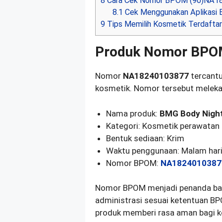
8
Cara Cek Nomor BPOM (90)NA182
8.1
Cek Menggunakan Aplikasi
9
Tips Memilih Kosmetik Terdaft
Produk Nomor BPO
Nomor
NA18240103877
tercantu
kosmetik. Nomor tersebut melekat
Nama produk:
BMG Body Nigh
Kategori: Kosmetik perawatan
Bentuk sediaan: Krim
Waktu penggunaan: Malam har
Nomor BPOM:
NA1824010387
Nomor BPOM menjadi penanda ba
administrasi sesuai ketentuan B
produk memberi rasa aman bagi k