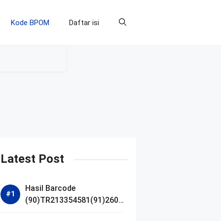
Kode BPOM
Daftar isi
Latest Post
Hasil Barcode
(90)TR213354581(91)2607
14 dan Izin BPOM