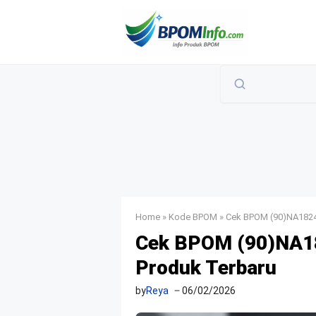
Langsung
ke
isi
Home
»
Kode BPOM
»
Cek BPOM (90)NA1824
Cek BPOM (90)NA18
Produk Terbaru
by
Reya
06/02/2026