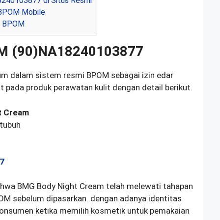
40103877 di Situs Resmi
 BPOM Mobile
ar BPOM
M (90)NA18240103877
m dalam sistem resmi BPOM sebagai izin edar
 pada produk perawatan kulit dengan detail berikut.
t Cream
 tubuh
i
7
hwa BMG Body Night Cream telah melewati tahapan
POM sebelum dipasarkan. dengan adanya identitas
onsumen ketika memilih kosmetik untuk pemakaian