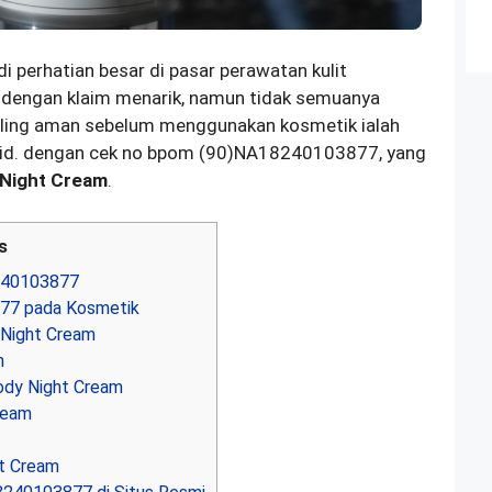
perhatian besar di pasar perawatan kulit
r dengan klaim menarik, namun tidak semuanya
paling aman sebelum menggunakan kosmetik ialah
id. dengan cek no bpom (90)NA18240103877, yang
Night Cream
.
s
240103877
7 pada Kosmetik
Night Cream
n
ody Night Cream
ream
t Cream