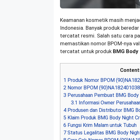
Keamanan kosmetik masih menjadi 
Indonesia. Banyak produk bereda
tercatat resmi. Salah satu cara 
memastikan nomor BPOM-nya val
tercatat untuk produk
BMG Body 
Content
1
Produk Nomor BPOM (90)NA18
2
Nomor BPOM (90)NA1824010387
3
Perusahaan Pembuat BMG Body 
3.1
Informasi Owner Perusahaa
4
Produsen dan Distributor BMG B
5
Klaim Produk BMG Body Night C
6
Fungsi Krim Malam untuk Tubuh
7
Status Legalitas BMG Body Nigh