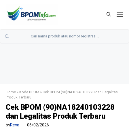
Langsung
ke
M
isi
Home
»
Kode BPOM
»
Cek BPOM (90)NA18240103228 dan Legalitas
Produk Terbaru
Cek BPOM (90)NA18240103228
dan Legalitas Produk Terbaru
by
Reya
06/02/2026