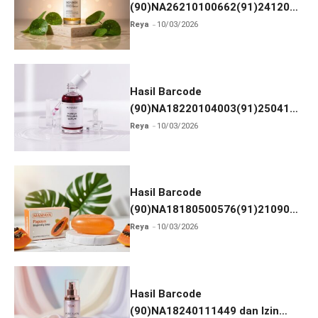
(90)NA26210100662(91)241203
dan Izin BPOM
Reya
10/03/2026
Hasil Barcode
(90)NA18220104003(91)250418
dan Izin BPOM
Reya
10/03/2026
Hasil Barcode
(90)NA18180500576(91)210906
dan Izin BPOM
Reya
10/03/2026
Hasil Barcode
(90)NA18240111449 dan Izin