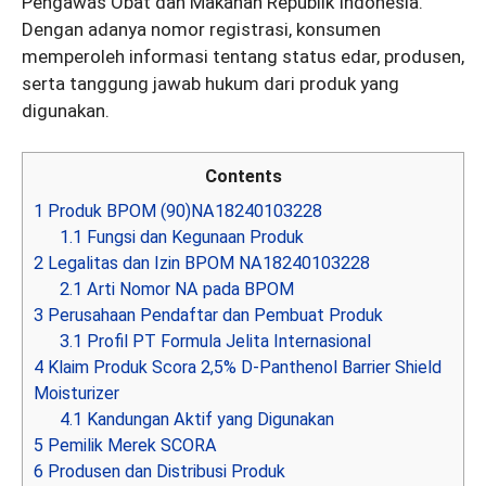
Pengawas Obat dan Makanan Republik Indonesia.
Dengan adanya nomor registrasi, konsumen
memperoleh informasi tentang status edar, produsen,
serta tanggung jawab hukum dari produk yang
digunakan.
Contents
1
Produk BPOM (90)NA18240103228
1.1
Fungsi dan Kegunaan Produk
2
Legalitas dan Izin BPOM NA18240103228
2.1
Arti Nomor NA pada BPOM
3
Perusahaan Pendaftar dan Pembuat Produk
3.1
Profil PT Formula Jelita Internasional
4
Klaim Produk Scora 2,5% D-Panthenol Barrier Shield
Moisturizer
4.1
Kandungan Aktif yang Digunakan
5
Pemilik Merek SCORA
6
Produsen dan Distribusi Produk